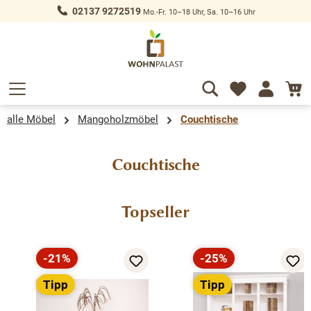
02137 9272519
Mo.-Fr. 10–18 Uhr, Sa. 10–16 Uhr
alt springen
alle Möbel
Mangoholzmöbel
Couchtische
Couchtische
Produktgalerie überspringen
Topseller
-21%
-25%
Rabatt
Rabatt
Tipp
Tipp