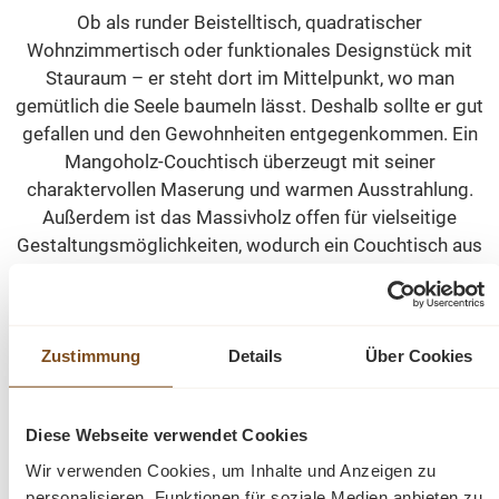
Ob als runder Beistelltisch, quadratischer
Wohnzimmertisch oder funktionales Designstück mit
Stauraum – er steht dort im Mittelpunkt, wo man
gemütlich die Seele baumeln lässt. Deshalb sollte er gut
gefallen und den Gewohnheiten entgegenkommen. Ein
Mangoholz-Couchtisch überzeugt mit seiner
charaktervollen Maserung und warmen Ausstrahlung.
Außerdem ist das Massivholz offen für vielseitige
Gestaltungsmöglichkeiten, wodurch ein Couchtisch aus
Mangoholz die ideale Wahl für moderne, rustikale und
elegante Wohnstile ist.
Zustimmung
Details
Über Cookies
Edle Holzmaserung, warme Töne – warum
Mango am Couchtisch begeistert
Diese Webseite verwendet Cookies
Der traditionelle Werkstoff hat seinen Ursprung in Indien
und dort auch eine luxuriöse Symbolik. Dabei hat
Wir verwenden Cookies, um Inhalte und Anzeigen zu
Mangoholz auch nachhaltige Aspekte, weil es ein
personalisieren, Funktionen für soziale Medien anbieten zu