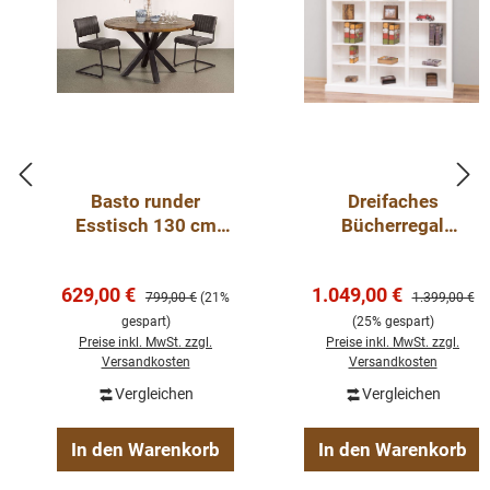
Basto runder
Dreifaches
Esstisch 130 cm
Bücherregal
Mangoholz
Landhausstil aus
Massivholz Kiefer –
Verkaufspreis:
Verkaufspreis:
629,00 €
1.049,00 €
Regulärer Preis:
individuell &
Regulärer Pre
799,00 €
(21%
1.399,00 €
hochwertig weiss
gespart)
(25% gespart)
Preise inkl. MwSt. zzgl.
Preise inkl. MwSt. zzgl.
Versandkosten
Versandkosten
Vergleichen
Vergleichen
In den Warenkorb
In den Warenkorb