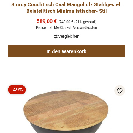
Sturdy Couchtisch Oval Mangoholz Stahlgestell
Beistelltisch Minimalistischer- Stil
Verkaufspreis:
589,00 €
Regulärer Preis:
749,00 €
(21% gespart)
Preise inkl. MwSt. zzgl. Versandkosten
Vergleichen
In den Warenkorb
-49%
Rabatt