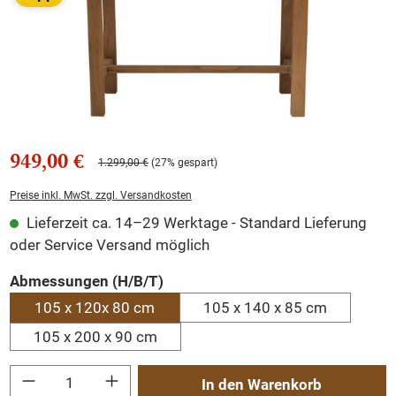
949,00 €
1.299,00 €
(27% gespart)
Preise inkl. MwSt. zzgl. Versandkosten
Lieferzeit ca. 14–29 Werktage - Standard Lieferung
oder Service Versand möglich
auswählen
Abmessungen (H/B/T)
105 x 120x 80 cm
105 x 140 x 85 cm
105 x 200 x 90 cm
Produkt Anzahl: Gib den gewünschten Wert ein oder benutze die Schaltflächen um
In den Warenkorb