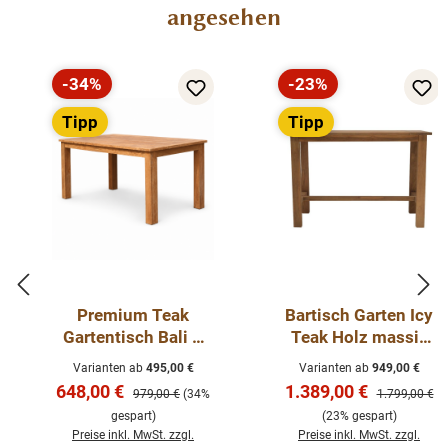
angesehen
-34%
-23%
Rabatt
Rabatt
Tipp
Tipp
Premium Teak
Bartisch Garten Icy
Gartentisch Bali –
Teak Holz massiv
Massiver Outdoor
Outdoor Tisch
Varianten ab
495,00 €
Varianten ab
949,00 €
Esstisch aus
Stehtisch Teak
Verkaufspreis:
Verkaufspreis:
648,00 €
1.389,00 €
Regulärer Preis:
Regulärer Pre
979,00 €
(34%
1.799,00 €
recyceltem Teakholz
Möbel
gespart)
(23% gespart)
Preise inkl. MwSt. zzgl.
Preise inkl. MwSt. zzgl.