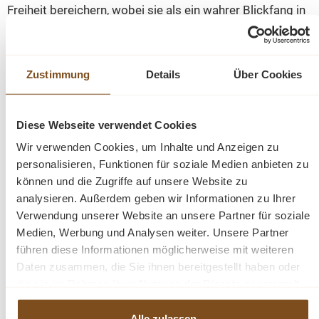
Freiheit bereichern, wobei sie als ein wahrer Blickfang in
ihrem Garten dienen wird und diesem einen klassischen
Stil verleihen wird!
Zustimmung
Details
Über Cookies
Dieser Gartentisch ist in verschiedenen Größen
verfügbar.
Diese Webseite verwendet Cookies
Kombinieren Sie diesen Artikel mit anderen Outdoor
Wir verwenden Cookies, um Inhalte und Anzeigen zu
Möbeln aus unserer Kollektion!
personalisieren, Funktionen für soziale Medien anbieten zu
können und die Zugriffe auf unsere Website zu
analysieren. Außerdem geben wir Informationen zu Ihrer
Die Abmessungen: H/B/T- 105/120/80 cm /
Verwendung unserer Website an unsere Partner für soziale
105/140/85 / 105/200/90
Medien, Werbung und Analysen weiter. Unsere Partner
führen diese Informationen möglicherweise mit weiteren
Teak Holz
Daten zusammen, die Sie ihnen bereitgestellt haben oder
Aluminiumschale
die sie im Rahmen Ihrer Nutzung der Dienste gesammelt
haben.
Alle zulassen