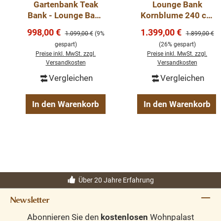
Gartenbank Teak
Lounge Bank
Material:
Teak massiv
Bank - Lounge Bank
Kornblume 240 cm
Holzart:
recyceltes Teakholz
190 cm
– massive Teak
Verkaufspreis:
Verkaufspreis:
998,00 €
1.399,00 €
Regulärer Preis:
Regulärer Pre
1.099,00 €
(9%
1.899,00 €
Besonderheit:
jede Bank ein Unikat
Gartenbank mit
gespart)
(26% gespart)
Sitzkissen
Eigenschaften:
robust, massiv, langlebig,
Preise inkl. MwSt. zzgl.
Preise inkl. MwSt. zzgl.
witterungsbeständig
Versandkosten
Versandkosten
Einsatzbereich:
Indoor & Outdoor
Vergleichen
Vergleichen
Komfort:
inklusive Sitzkissen
Stil:
natürlich, rustikal, zeitlos
In den Warenkorb
In den Warenkorb
Lieferzustand:
demontiert
Über 20 Jahre Erfahrung
Newsletter
Abonnieren Sie den
kostenlosen
Wohnpalast