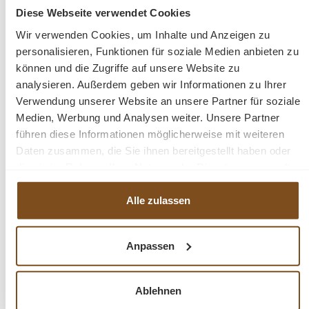
im Freien oder im Haus.
Diese Webseite verwendet Cookies
Wir verwenden Cookies, um Inhalte und Anzeigen zu
Wer auf der Suche nach einer langlebigen, stilvollen und
personalisieren, Funktionen für soziale Medien anbieten zu
charakterstarken Teakholzbank ist, trifft mit der
Lounge
können und die Zugriffe auf unsere Website zu
Bank Kornblume
die perfekte Wahl.
analysieren. Außerdem geben wir Informationen zu Ihrer
Verwendung unserer Website an unsere Partner für soziale
Abmessungen
Medien, Werbung und Analysen weiter. Unsere Partner
führen diese Informationen möglicherweise mit weiteren
H x B x T: ca. 95 x 200 x 94 cm
Daten zusammen, die Sie ihnen bereitgestellt haben oder
Sitztiefe: ca. 82 cm
die sie im Rahmen Ihrer Nutzung der Dienste gesammelt
Sitzhöhe: ca. 45 cm
haben.
Armlehnenhöhe: ca. 74 cm
Alle zulassen
Produktdetails
Anpassen
Material:
Teak massiv
Holzart:
recyceltes Teakholz
Ablehnen
Besonderheit:
jede Bank ein Unikat