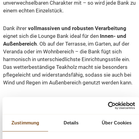
unverwechselbaren Charakter mit – so wird jede Bank zu
einem echten Einzelstück.
Dank ihrer
vollmassiven und robusten Verarbeitung
eignet sich die Lounge Bank ideal für den
Innen- und
Außenbereich
. Ob auf der Terrasse, im Garten, auf der
Veranda oder im Wohnbereich – die Bank fügt sich
harmonisch in unterschiedlichste Einrichtungsstile ein.
Das wetterbeständige Teakholz macht sie besonders
pflegeleicht und widerstandsfähig, sodass sie auch bei
Wind und Regen im Außenbereich genutzt werden kann.
Die großzügige Sitzfläche und das bequeme
Sitzkissen
sorgen für angenehmen Komfort und laden zum
entspannten Verweilen ein. Die Lounge Bank Kornblume
Zustimmung
Details
Über Cookies
ist damit nicht nur ein optisches Highlight, sondern auch
ein funktionales Lieblingsstück für gemütliche Stunden