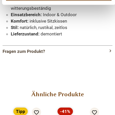
Eigenschaften:
robust, massiv, langlebig,
witterungsbeständig
Einsatzbereich:
Indoor & Outdoor
Komfort:
inklusive Sitzkissen
Stil:
natürlich, rustikal, zeitlos
Lieferzustand:
demontiert
Fragen zum Produkt?
Menü schließen
Produktinformationen "Lounge Bank
Kornblume aus Teakholz | Massive
Gartenbank mit Kissen"
Produktgalerie überspringen
Ähnliche Produkte
Die
Lounge Bank Kornblume
ist ein exklusives
Sitzmöbel für alle, die Natürlichkeit, Komfort und
Beständigkeit zu schätzen wissen. Gefertigt aus
Tipp
-41%