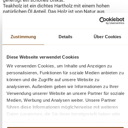
gefertigt ein schönes Unikat.
Teakholz ist ein dichtes Hartholz mit einem hohen
natürlichen Öl Anteil. Das Holz ist von Natur aus
wasserabweisend und sehr robust. Die Bank ist auch in
anderen Maßen erhältlich.
Zustimmung
Details
Über Cookies
Abmessungen: (H/B/T): 90/190/50 cm
Große Gartenmöbel Auswahl. Tische und Bänke für den
Diese Webseite verwendet Cookies
Außenbereich sind in vielen Maßen erhältlich. Teakholz
ist ein dichtes Hartholz mit einem hohen natürlichen Öl
Wir verwenden Cookies, um Inhalte und Anzeigen zu
Anteil, ist daher von Natur aus wasserabweisend und
personalisieren, Funktionen für soziale Medien anbieten zu
sehr robust.
können und die Zugriffe auf unsere Website zu
analysieren. Außerdem geben wir Informationen zu Ihrer
recyceltes Teak
Verwendung unserer Website an unsere Partner für soziale
robuste Verarbeitung
Medien, Werbung und Analysen weiter. Unsere Partner
Wetterfest
führen diese Informationen möglicherweise mit weiteren
Lieferzustand: demontiert
Leichte Abweichungen in Struktur und Farbe sind
Daten zusammen, die Sie ihnen bereitgestellt haben oder
handelsüblich und unvermeidbar. Auch die
die sie im Rahmen Ihrer Nutzung der Dienste gesammelt
Blumenmuster im Rücken können bei der Anlieferung
haben.