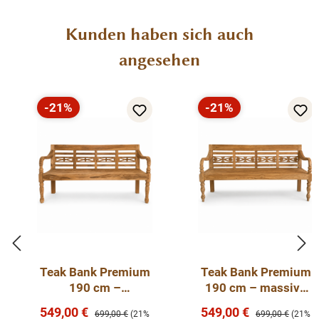
unterschiedlich sein. Jede Bank ist ein Unikat.
Produktgalerie überspringen
Kunden haben sich auch
angesehen
-21%
-21%
Rabatt
Rabatt
Teak Bank Premium
Teak Bank Premium
190 cm –
190 cm – massive
Gartenbank aus
Gartenbank aus
Verkaufspreis:
Verkaufspreis:
549,00 €
549,00 €
Regulärer Preis:
Regulärer Preis:
699,00 €
(21%
699,00 €
(21%