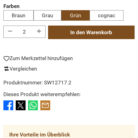
auswählen
Farben
Braun
Grau
Grün
cognac
Produkt Anzahl: Gib den gewünschten Wert ein oder benutze die Schaltflächen um
In den Warenkorb
Zum Merkzettel hinzufügen
Vergleichen
Produktnummer:
SW12717.2
Dieses Produkt weiterempfehlen:
Ihre Vorteile im Überblick