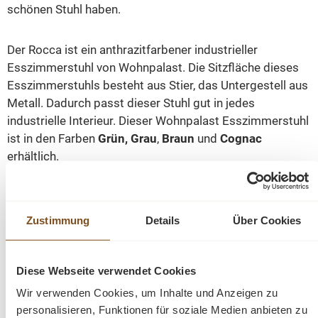
schönen Stuhl haben.
Der Rocca ist ein anthrazitfarbener industrieller
Esszimmerstuhl von Wohnpalast. Die Sitzfläche dieses
Esszimmerstuhls besteht aus Stier, das Untergestell aus
Metall. Dadurch passt dieser Stuhl gut in jedes
industrielle Interieur. Dieser Wohnpalast Esszimmerstuhl
ist in den Farben
Grün, Grau
,
Braun
und
Cognac
erhältlich.
Die Abmessungen: ca.: Höhe 86 cm - Breite 56 cm -
Tiefe 62 cm.
Zustimmung
Details
Über Cookies
Sitzhöhe: 51 cm
Diese Webseite verwendet Cookies
Sitztiefe: 45 cm
Armlehne: 65 cm
Wir verwenden Cookies, um Inhalte und Anzeigen zu
personalisieren, Funktionen für soziale Medien anbieten zu
Montiert: teilweise montiert