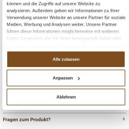
können und die Zugriffe auf unsere Website zu
Gewicht: 9,5 kg
analysieren. Außerdem geben wir Informationen zu Ihrer
Moderner-Stil
Verwendung unserer Website an unsere Partner für soziale
Metallgestell
Medien, Werbung und Analysen weiter. Unsere Partner
strapazierfähiger Stoff
führen diese Informationen möglicherweise mit weiteren
1 Paket
Daten zusammen, die Sie ihnen bereitgestellt haben oder
Stil Industriell
die sie im Rahmen Ihrer Nutzung der Dienste gesammelt
haben.
Die Industriestuhl Kollektion von WOHNPALAST
Alle zulassen
besteht aus robusten, funktionalen Stühlen mit
starkem und selbstbewusstem Charakter. Industrial
Anpassen
steht für cooles und robustes Design, manchmal mit
echtem Vintage-Look. Der Trick liegt in der richtigen
Kombination und der Qualität der verwendeten
Ablehnen
Materialien.
Fragen zum Produkt?