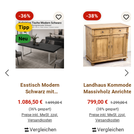
-36%
-38%
Rabatt
Rabatt
Tipp
Neu
Esstisch Modern
Landhaus Kommode
Schwarz mit
Massivholz Anrichte
Fischgrätmuster und
Verkaufspreis:
Verkaufspreis:
1.086,50 €
799,00 €
Regulärer Preis:
Regulärer Preis
1.699,00 €
1.299,00 €
verchromten
(36% gespart)
(38% gespart)
Tischbeinen – 220
Preise inkl. MwSt. zzgl.
Preise inkl. MwSt. zzgl.
cm
Versandkosten
Versandkosten
Vergleichen
Vergleichen