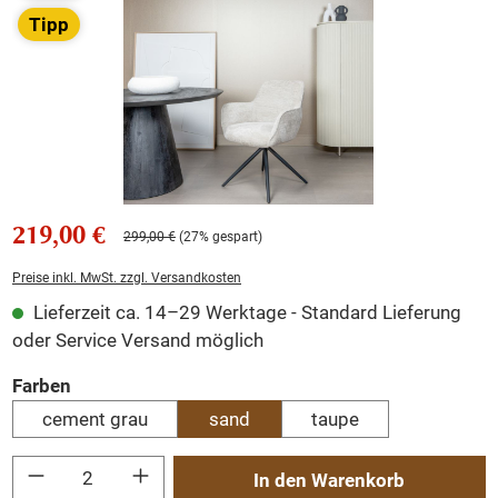
Tipp
219,00 €
299,00 €
(27% gespart)
Preise inkl. MwSt. zzgl. Versandkosten
Lieferzeit ca. 14–29 Werktage - Standard Lieferung
oder Service Versand möglich
auswählen
Farben
cement grau
sand
taupe
Produkt Anzahl: Gib den gewünschten Wert ein oder benutze die Schaltflächen um
In den Warenkorb