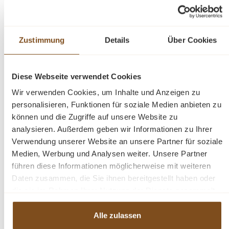
Sitztiefe: 45,5 cm
Armhöhe: 65,2 cm
Lieferzustand: teilmontiert
Gewicht: 9,05 kg
Zustimmung
Details
Über Cookies
Metallgestell
180° drehbar
Diese Webseite verwendet Cookies
Stoffbezug
Wir verwenden Cookies, um Inhalte und Anzeigen zu
personalisieren, Funktionen für soziale Medien anbieten zu
können und die Zugriffe auf unsere Website zu
Unsere Stuhl Kollektion besteht aus robusten,
analysieren. Außerdem geben wir Informationen zu Ihrer
funktionalen Stühlen mit starkem und
Verwendung unserer Website an unsere Partner für soziale
selbstbewusstem Charakter. Industrial steht für cooles
Medien, Werbung und Analysen weiter. Unsere Partner
und robustes Design, manchmal mit echtem Vintage-
führen diese Informationen möglicherweise mit weiteren
Look. Der Trick liegt in der richtigen Kombination und
Daten zusammen, die Sie ihnen bereitgestellt haben oder
der Qualität der verwendeten Materialien.
die sie im Rahmen Ihrer Nutzung der Dienste gesammelt
haben.
Alle zulassen
Fragen zum Produkt?