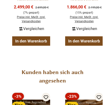
Massivholz
Abmessungen: Höhe 210 cm, Breite 197 cm, Tiefe
Verkaufspreis:
Verkaufspreis:
2.499,00 €
1.866,00 €
Regulärer Preis:
Regulärer Pre
2.699,00 €
2.199,00 €
66 cm
(7% gespart)
(15% gespart)
Preise inkl. MwSt. zzgl.
Preise inkl. MwSt. zzgl.
Versandkosten
Versandkosten
Massivholz
Vergleichen
Vergleichen
komplett zerlegbar
große Schubladen
In den Warenkorb
In den Warenkorb
mit verstellbaren Regalböden
antikbraun gewachst
Produktgalerie überspringen
Kunden haben sich auch
angesehen
-3%
-23%
Rabatt
Rabatt