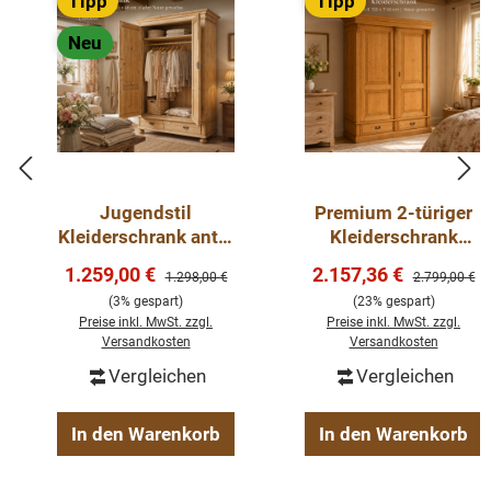
Tipp
Tipp
Neu
Jugendstil
Premium 2-türiger
Kleiderschrank antik
Kleiderschrank
– aufgearbeitet mit
gewachst–
Verkaufspreis:
Verkaufspreis:
1.259,00 €
2.157,36 €
Regulärer Preis:
Regulärer Pre
1.298,00 €
2.799,00 €
Kleiderstange &
Weichholz,
(3% gespart)
(23% gespart)
Schublade
Landhausstil
Preise inkl. MwSt. zzgl.
Preise inkl. MwSt. zzgl.
Versandkosten
Versandkosten
Vergleichen
Vergleichen
In den Warenkorb
In den Warenkorb