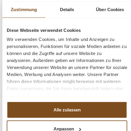
Auch in anderen Farben erhältlich.
Zustimmung
Details
Über Cookies
Weitere Landhausmöbel finden Sie passend zu diesem
Schrank bei uns im Onlineshop.
Diese Webseite verwendet Cookies
Wir verwenden Cookies, um Inhalte und Anzeigen zu
Abmessungen: Höhe 210 cm, Breite 197 cm, Tiefe
personalisieren, Funktionen für soziale Medien anbieten zu
66 cm
können und die Zugriffe auf unsere Website zu
analysieren. Außerdem geben wir Informationen zu Ihrer
Verwendung unserer Website an unsere Partner für soziale
Massivholz
Medien, Werbung und Analysen weiter. Unsere Partner
komplett zerlegbar
führen diese Informationen möglicherweise mit weiteren
große Schubladen
Daten zusammen, die Sie ihnen bereitgestellt haben oder
mit verstellbaren Regalböden
die sie im Rahmen Ihrer Nutzung der Dienste gesammelt
antikbraun gewachst
haben.
Alle zulassen
Fragen zum Produkt?
Anpassen