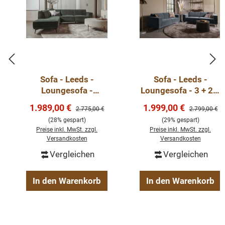
Sofa - Leeds -
Sofa - Leeds -
Loungesofa -
Loungesofa - 3 + 2,5
Ecksofa 268cm in
Sitzer in
Verkaufspreis:
Verkaufspreis:
1.989,00 €
1.999,00 €
Regulärer Preis:
Regulärer Pre
2.775,00 €
2.799,00 €
verschiedenen
verschiedenen
(28% gespart)
(29% gespart)
Farben - sofort
Farben - sofort
Preise inkl. MwSt. zzgl.
Preise inkl. MwSt. zzgl.
lieferbar
lieferbar
Versandkosten
Versandkosten
Vergleichen
Vergleichen
In den Warenkorb
In den Warenkorb