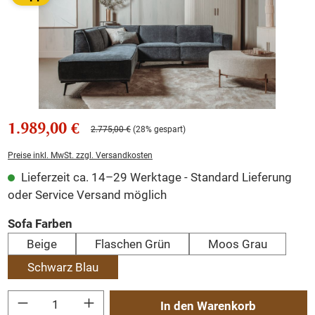
1.989,00 €
2.775,00 €
(28% gespart)
Preise inkl. MwSt. zzgl. Versandkosten
Lieferzeit ca. 14–29 Werktage - Standard Lieferung
oder Service Versand möglich
auswählen
Sofa Farben
Beige
Flaschen Grün
Moos Grau
Schwarz Blau
Produkt Anzahl: Gib den gewünschten Wert ein oder benutze die Schaltflächen um
In den Warenkorb