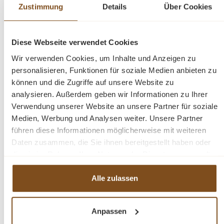
Zustimmung
Details
Über Cookies
Möchten Sie lieber einen anderen Stoff oder eine andere
Farbe wählen? Gerne lassen wir dies für Sie anfertigen.
Diese Webseite verwendet Cookies
Wir verwenden Cookies, um Inhalte und Anzeigen zu
Abmessung:
Höhe 81 - Breite 268 - Tiefe Ottomane
personalisieren, Funktionen für soziale Medien anbieten zu
217 cm
können und die Zugriffe auf unsere Website zu
analysieren. Außerdem geben wir Informationen zu Ihrer
Verwendung unserer Website an unsere Partner für soziale
Höhe 81 cm - Tiefe 88 cm - Sitztiefe 60 cm
Medien, Werbung und Analysen weiter. Unsere Partner
führen diese Informationen möglicherweise mit weiteren
Fragen zum Produkt?
Daten zusammen, die Sie ihnen bereitgestellt haben oder
die sie im Rahmen Ihrer Nutzung der Dienste gesammelt
haben.
Menü schließen
Alle zulassen
Produktinformationen "Sofa - Leeds -
Loungesofa - Ecksofa 268cm in verschiedenen
Farben - sofort lieferbar"
Anpassen
Produktgalerie überspringen