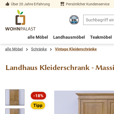
Über 20 Jahre Erfahrung
Persönlicher Kundenservice
springen
Zur Hauptnavigation springen
alle Möbel
Landhausmöbel
Teakmöbel
alle Möbel
Schränke
Vintage Kleiderschränke
Landhaus Kleiderschrank - Mass
Bildergalerie überspringen
-18%
Rabatt
Tipp