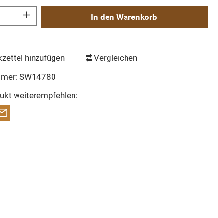
Gib den gewünschten Wert ein oder benutze die Schaltflächen um die Anzahl zu erh
In den Warenkorb
zettel hinzufügen
Vergleichen
mmer:
SW14780
ukt weiterempfehlen: