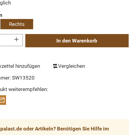
glich
auswählen
on
Rechts
Gib den gewünschten Wert ein oder benutze die Schaltflächen um die Anzahl zu erh
In den Warenkorb
zettel hinzufügen
Vergleichen
mmer:
SW13520
ukt weiterempfehlen:
alast.de oder Artikeln? Benötigen Sie Hilfe im