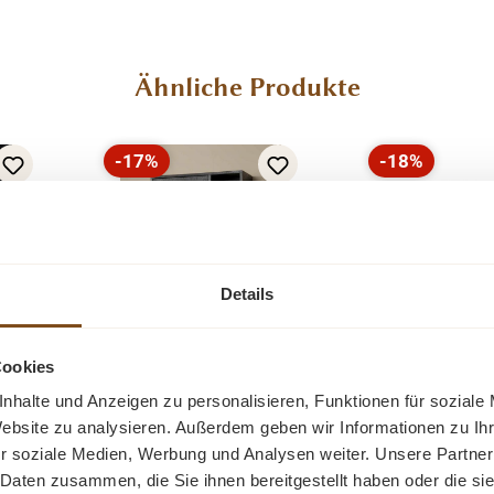
Ähnliche Produkte
-17%
-18%
Rabatt
Rabatt
Tipp
Tipp
Details
Cookies
nhalte und Anzeigen zu personalisieren, Funktionen für soziale
a
Ziano Schrank im
Schrank Stel
Website zu analysieren. Außerdem geben wir Informationen zu I
0 cm
Industrie Design 190
schöne
r soziale Medien, Werbung und Analysen weiter. Unsere Partner
cm - schwarz
Metallrahm
ma
Der
Eine toller Sc
 Daten zusammen, die Sie ihnen bereitgestellt haben oder die s
Glasfenstern 