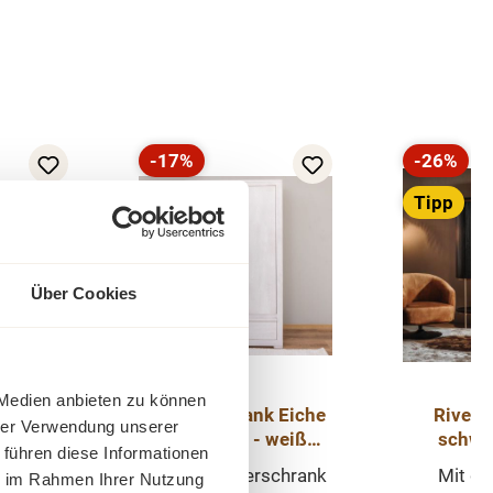
-17%
-26%
Rabatt
Rabatt
Tipp
Tipp
Über Cookies
 Medien anbieten zu können
vio mit
Kleiderschrank Eiche
Rivell
hrer Verwendung unserer
m
Landhaus - weiß
schwa
 führen diese Informationen
en und
gebürstet Massivholz
Schran
hrank aus
Dieser Kleiderschrank
Mit der
ie im Rahmen Ihrer Nutzung
eine Tür
Schrank
Wohn