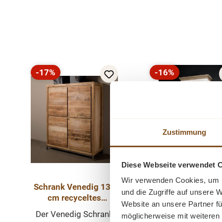
Produktgalerie überspringen
-17%
-16%
Rabatt
Rabatt
Tipp
Zustimmung
Diese Webseite verwendet 
Wir verwenden Cookies, um I
Schrank Venedig 130
Schrank Parm
und die Zugriffe auf unsere 
cm recyceltes
Toscana Eiche - 7
Website an unsere Partner fü
Teakholz
Lagerschrank
Der Venedig Schrank
Der Schrank Par
möglicherweise mit weiteren