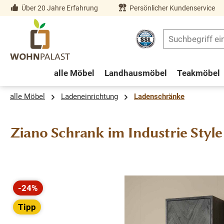
Über 20 Jahre Erfahrung
Persönlicher Kundenservice
springen
Zur Hauptnavigation springen
alle Möbel
Landhausmöbel
Teakmöbel
alle Möbel
Ladeneinrichtung
Ladenschränke
Ziano Schrank im Industrie Style
Bildergalerie überspringen
-24%
Rabatt
Tipp