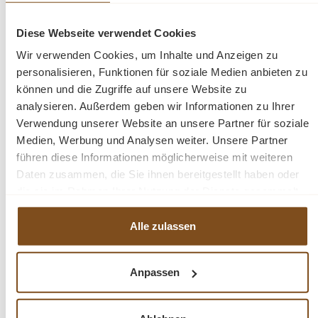
Abmessungen: ca.: H/B/T-
160/130/45 cm
Diese Webseite verwendet Cookies
Wir verwenden Cookies, um Inhalte und Anzeigen zu
Beschreibung
personalisieren, Funktionen für soziale Medien anbieten zu
können und die Zugriffe auf unsere Website zu
Schrank aus massivem Teak
analysieren. Außerdem geben wir Informationen zu Ihrer
recyceltes Teakholz
Verwendung unserer Website an unsere Partner für soziale
rustikale Struktur des Holzes
Medien, Werbung und Analysen weiter. Unsere Partner
recyceltem Teakholz, White Wash
führen diese Informationen möglicherweise mit weiteren
Gewicht: 175 kg
Daten zusammen, die Sie ihnen bereitgestellt haben oder
die sie im Rahmen Ihrer Nutzung der Dienste gesammelt
Fragen zum Produkt?
haben.
Alle zulassen
Menü schließen
Produktinformationen "Schrank Venedig 130
Anpassen
cm recyceltes Teakholz"
Der
Venedig Schrank
wurde aus recyceltem altem