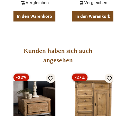
recyceltes Teakholz
Vergleichen
Vergleichen
rustikale Struktur des Holzes
recyceltem Teakholz, White Wash
In den Warenkorb
In den Warenkorb
Gewicht: 175 kg
Produktgalerie überspringen
Kunden haben sich auch
angesehen
-22%
-27%
Rabatt
Rabatt