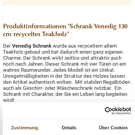
Produktinformationen "Schrank Venedig 130
cm recyceltes Teakholz"
Der
Venedig Schrank
wurde aus recyceltem altem
Teakholz gebaut und hat dadurch einen ganz eigenen
Charme. Der Schrank wirkt zeitlos und attraktiv auch
noch nach Jahren. Dieser Schrank mit vier Türen ist ein
wahres Raumwunder. Jedes Modell ist ein Unikat.
Unregelmäßigkeiten in der Struktur des Holzes lassen
den Artikel authentisch wirken. Mit stabilen Regalböden
auch als Geschirr- oder Wäscheschrank nutzbar. Ein
Schrank mit Charakter, der Sie ein Leben lang begleiten
wird!
Die Möbelkollektion Venedig wird traditionell aus
recyceltem Teakholz
hergestellt und mit einer
hellen
Zustimmung
Details
Über Cookies
weißen Waschung
abgeschlossen.