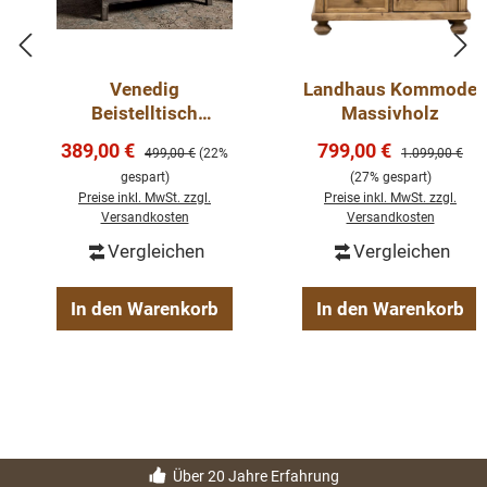
Venedig
Landhaus Kommode
Beistelltisch
Massivholz
Teakholz
Verkaufspreis:
Verkaufspreis:
389,00 €
799,00 €
Regulärer Preis:
Regulärer Preis
499,00 €
(22%
1.099,00 €
Couchtisch 60 cm
gespart)
(27% gespart)
Preise inkl. MwSt. zzgl.
Preise inkl. MwSt. zzgl.
Versandkosten
Versandkosten
Vergleichen
Vergleichen
In den Warenkorb
In den Warenkorb
Über 20 Jahre Erfahrung