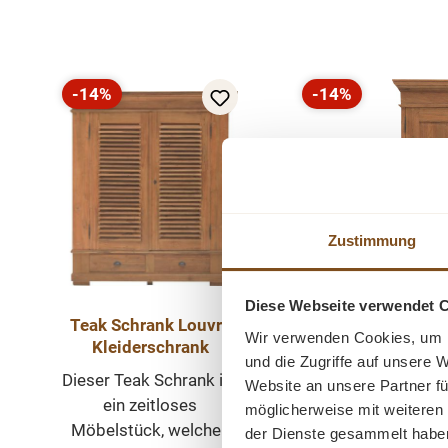
Produktgalerie überspringen
-14%
-14%
Rabatt
Rabatt
Zustimmung
Diese Webseite verwendet 
Teak Schrank Louvre
Wir verwenden Cookies, um I
Kleiderschrank 
Kleiderschrank
und die Zugriffe auf unsere 
türig, Massivh
Dieser Teak Schrank ist
Website an unsere Partner fü
recyc
Der Kleiderschr
ein zeitloses
möglicherweise mit weiteren
210x147x50 cm) 
Möbelstück, welches
der Dienste gesammelt habe