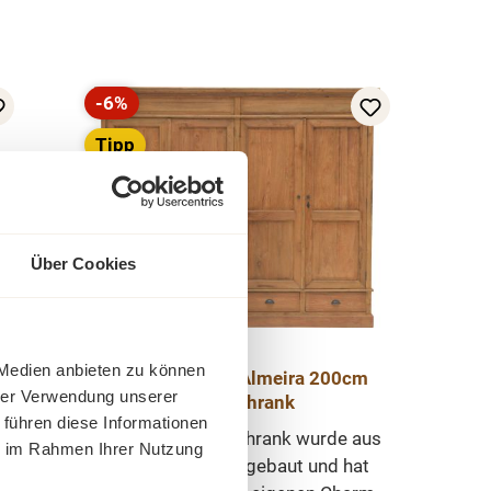
-6%
Rabatt
Tipp
Über Cookies
 Medien anbieten zu können
Kleiderschrank Almeira 200cm
 -
hrer Verwendung unserer
Teak Schrank
 führen diese Informationen
Der große Teak Schrank wurde aus
ie im Rahmen Ihrer Nutzung
recyceltem Teak gebaut und hat