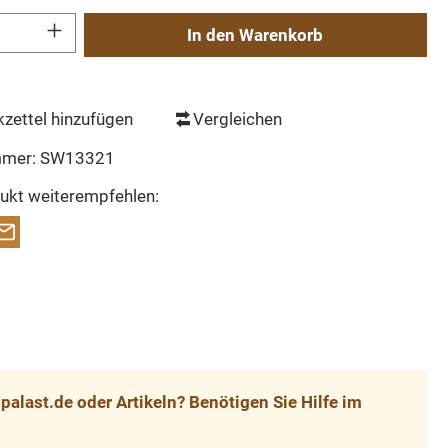
Gib den gewünschten Wert ein oder benutze die Schaltflächen um die Anzahl zu erh
In den Warenkorb
zettel hinzufügen
Vergleichen
mmer:
SW13321
ukt weiterempfehlen:
alast.de oder Artikeln? Benötigen Sie Hilfe im