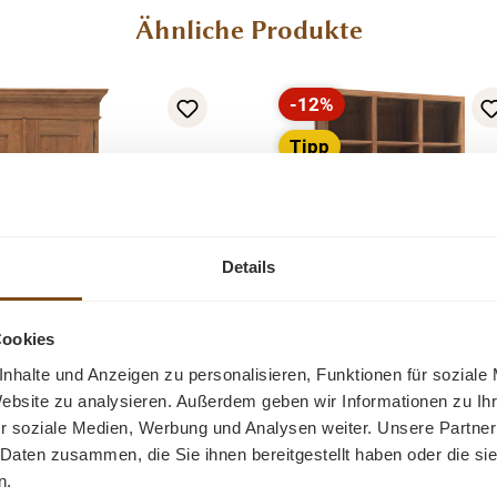
Ähnliche Produkte
-12%
Rabatt
Tipp
Details
Cookies
Bücherschrank mit
nhalte und Anzeigen zu personalisieren, Funktionen für soziale
Düsseldorf 147 cm – 2-
Schubladen Teak massiv
Website zu analysieren. Außerdem geben wir Informationen zu I
olz Teak, Unikat aus
Regal Teakholz
r soziale Medien, Werbung und Analysen weiter. Unsere Partner
eltem Holz
Der große Teak-
ank Düsseldorf (H/B/T:
 Daten zusammen, die Sie ihnen bereitgestellt haben oder die s
Schrank wurde aus
überzeugt durch sein
n.
recyceltem Teakholz