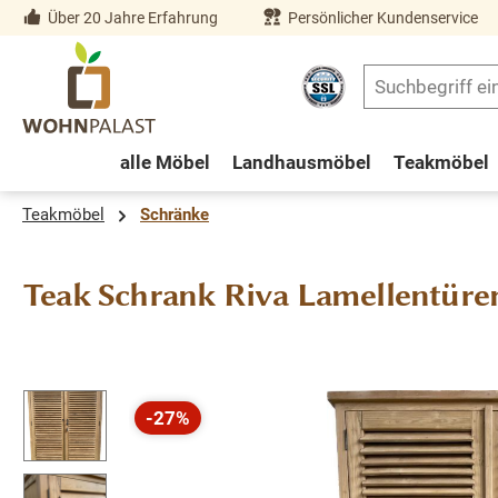
Über 20 Jahre Erfahrung
Persönlicher Kundenservice
springen
Zur Hauptnavigation springen
alle Möbel
Landhausmöbel
Teakmöbel
Teakmöbel
Schränke
Teak Schrank Riva Lamellentüre
Bildergalerie überspringen
-27%
Rabatt