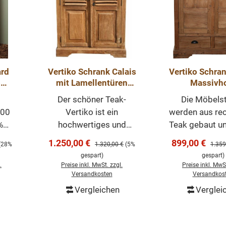
rd
Vertiko Schrank Calais
Vertiko Schran
o
mit Lamellentüren
Massivh
stil
Teakholz Massivholz
Teakmöb
Der schöner Teak-
Die Möbels
Teakmöbel
100
Vertiko ist ein
werden aus re
%
hochwertiges und
Teak gebaut u
olz
zeitloses Möbelstück,
dadurch eine
Verkaufspreis:
Verkaufspreis
1.250,00 €
899,00 €
eis:
Regulärer Preis:
Regulä
(28%
1.320,00 €
(5%
1.359
er
welches überall in
eigenen Char
gespart)
gespart)
 Das
Ihrem Haus einen
massiven Te
.
Preise inkl. MwSt. zzgl.
Preise inkl. MwSt
hlte
prägenden Eindruck
sind sehr be
Versandkosten
Versandkos
ein
hinterlässt und eine
und leicht zu 
Vergleichen
Verglei
orb
In den Warenkorb
In den Wa
hes
gute Figur macht.
und zu pflegen.
Dieser Teak-Schrank
attraktiv präs
Dies
wurde aus recyceltem
sich ein Tea