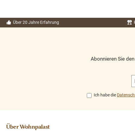
zusätzlichen Stauraum
es Möbelstück h
bieten. Die massiven
zwei geschlosse
Teakmöbel sind sehr
Türen und vier
Über 20 Jahre Erfahrung
belastbar und leicht zu
Schubladen. Da
reinigen und zu
Bologna Highboard
pflegen. Zeitlos
ein ländlicher
attraktiv präsentiert
Aufbewahrungssc
Abonnieren Sie de
sich ein Teakmöbel
k. Dieser ländlic
auch noch nach Jahren.
Aufbewahrungssc
Jedes Modell ist ein
k ist aus Teakho
Unikat.
gefertigt. Durch d
Unregelmäßigkeiten in
Kombination von F
Ich habe die
Datensch
der Struktur des
und Material pas
Holzes lassen den
dieser
Artikel authentisch
Aufbewahrungssc
wirken. Dieses
k gut in jedes ländl
Über Wohnpalast
Möbelstück wurde von
Interieur. Kombini