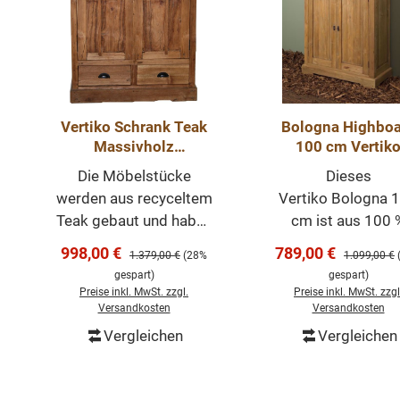
Vertiko Schrank Teak
Bologna Highboa
Massivholz
100 cm Vertik
Teakmöbel
Teakholz Landhaus
Die Möbelstücke
Dieses
werden aus recyceltem
Vertiko Bologna 
Teak gebaut und haben
cm ist aus 100 
dadurch einen ganz
recyceltem Teakh
Verkaufspreis:
Verkaufspreis:
998,00 €
789,00 €
Regulärer Preis:
Regulärer Pr
1.379,00 €
(28%
1.099,00 €
eigenen Charme.
nach traditionell
gespart)
gespart)
Dieses Vertiko aus
Methode gefertigt.
Preise inkl. MwSt. zzgl.
Preise inkl. MwSt. zzgl
Teakholz besticht
sorgfältig ausgewä
Versandkosten
Versandkosten
durch seine auffälligen
Altholz sorgt für 
Vergleichen
Vergleichen
In den Warenkorb
In den Warenk
Türen mit Lamellen und
schönes natürlic
die beiden großen
und ländliches
Schubladen, welche
Erscheinungsbild. 