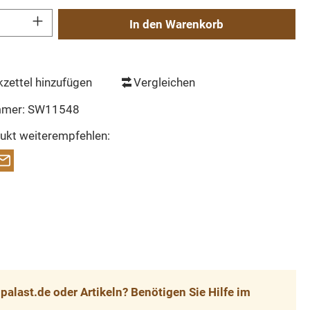
Gib den gewünschten Wert ein oder benutze die Schaltflächen um die Anzahl zu erh
In den Warenkorb
zettel hinzufügen
Vergleichen
mmer:
SW11548
ukt weiterempfehlen:
alast.de oder Artikeln? Benötigen Sie Hilfe im