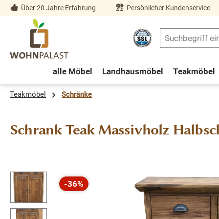
Über 20 Jahre Erfahrung
Persönlicher Kundenservice
springen
Zur Hauptnavigation springen
alle Möbel
Landhausmöbel
Teakmöbel
Teakmöbel
Schränke
Schrank Teak Massivholz Halbsc
Bildergalerie überspringen
-36%
Rabatt