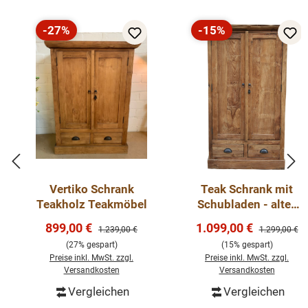
-27%
-15%
Rabatt
Rabatt
Vertiko Schrank
Teak Schrank mit
Teakholz Teakmöbel
Schubladen - altes
Teakholz
Verkaufspreis:
Verkaufspreis:
899,00 €
1.099,00 €
Regulärer Preis:
Regulärer Pre
1.239,00 €
1.299,00 €
(27% gespart)
(15% gespart)
Preise inkl. MwSt. zzgl.
Preise inkl. MwSt. zzgl.
Versandkosten
Versandkosten
Vergleichen
Vergleichen