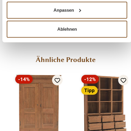
Anpassen
Fragen zum Produkt?
Menü schließen
Ablehnen
Produktinformationen "Vertiko Schrank
Calais mit Lamellentüren Teakholz
Massivholz Teakmöbel"
Produktgalerie überspringen
Ähnliche Produkte
Der schöner Teak-Vertiko ist ein hochwertiges und zeitloses Möbelstück,
welches überall in Ihrem Haus einen prägenden Eindruck hinterlässt und
-14%
-12%
eine gute Figur macht. Dieser Teak-Schrank wurde aus recyceltem
Rabatt
Rabatt
Teakholz gefertig und ist somit ein wahres Unikat. Er wird nicht nur Ihr
Tipp
Eigenheim in neuem Glanz erstrahlen lassen, sondern Sie durch seine
Langlebigkeit auch auf Dauer erfreuen.
Mit zwei Lamellentüren und Innenausbau.Ein ideales
Möbelstück für Ihr Schlafzimmer, im Eingangsbereich