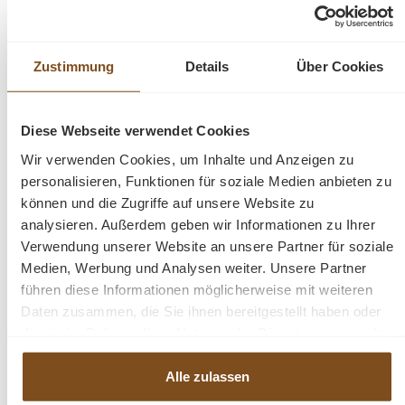
eine gute Figur macht. Dieser Teak-Schrank wurde aus recyceltem
Teakholz gefertig und ist somit ein wahres Unikat. Er wird nicht nur Ihr
Eigenheim in neuem Glanz erstrahlen lassen, sondern Sie durch seine
Zustimmung
Details
Über Cookies
Langlebigkeit auch auf Dauer erfreuen.
Diese Webseite verwendet Cookies
Mit zwei Lamellentüren und Innenausbau.Ein ideales
Möbelstück für Ihr Schlafzimmer, im Eingangsbereich
Wir verwenden Cookies, um Inhalte und Anzeigen zu
oder in Ihrem Wohn- oder Esszimmer.
personalisieren, Funktionen für soziale Medien anbieten zu
können und die Zugriffe auf unsere Website zu
analysieren. Außerdem geben wir Informationen zu Ihrer
Abmessungen H/B/T 140/96/43cm
Verwendung unserer Website an unsere Partner für soziale
Medien, Werbung und Analysen weiter. Unsere Partner
Teakholz recycelt
führen diese Informationen möglicherweise mit weiteren
Farbe: Teakholz natur; rustikal
Daten zusammen, die Sie ihnen bereitgestellt haben oder
traditionell hergestellt
die sie im Rahmen Ihrer Nutzung der Dienste gesammelt
ein handgefertigtes Unikat
haben.
Alle zulassen