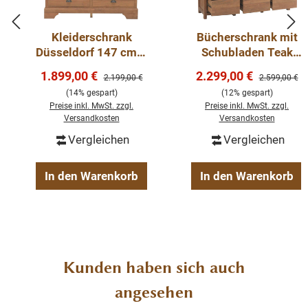
oder in Ihrem Wohn- oder Esszimmer.
Kleiderschrank
Bücherschrank mit
Abmessungen H/B/T 140/96/43cm
Düsseldorf 147 cm –
Schubladen Teak
2-türig, Massivholz
massiv - Regal
Verkaufspreis:
Verkaufspreis:
1.899,00 €
2.299,00 €
Regulärer Preis:
Regulärer Pre
2.199,00 €
2.599,00 €
Teak, Unikat aus
Teakholz
Teakholz recycelt
(14% gespart)
(12% gespart)
recyceltem Holz
Farbe: Teakholz natur; rustikal
Preise inkl. MwSt. zzgl.
Preise inkl. MwSt. zzgl.
traditionell hergestellt
Versandkosten
Versandkosten
ein handgefertigtes Unikat
Vergleichen
Vergleichen
In den Warenkorb
In den Warenkorb
Produktgalerie überspringen
Kunden haben sich auch
angesehen