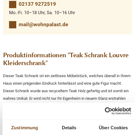
02137 9272519
Mo.-Fr. 10–18 Uhr, Sa. 10–16 Uhr
mail@wohnpalast.de
Produktinformationen "Teak Schrank Louvre
Kleiderschrank"
Dieser Teak Schrank ist ein zeitloses Möbelstück, welches überall in Ihrem
Haus einen prägenden Eindruck hinterlässt und eine gute Figur macht.
Dieser Schrank wurde aus recyceltem Teak Holz gefertig und ist somit ein
wahres Unikat. Er wird nicht nur Ihr Eigenheim in neuem Glanz erstrahlen
lassen, sondern Sie durch seine Langlebigkeit auch auf Dauer erfreuen.
Mit Lamellentüren und Innenausbau. Im unteren Bereich zwei große
Zustimmung
Details
Über Cookies
Schubladen.