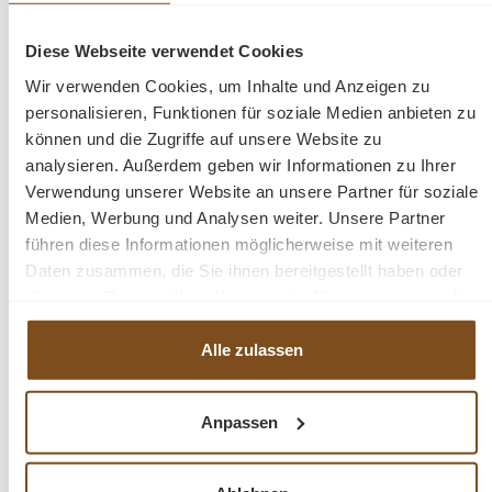
Abmessungen: H/B/T: ca. 210 x 187 x 70 cm mit Kranz
Diese Webseite verwendet Cookies
-
(Korpus 210 x 170 x 60 cm)
Wir verwenden Cookies, um Inhalte und Anzeigen zu
personalisieren, Funktionen für soziale Medien anbieten zu
Teakholz recycelt
können und die Zugriffe auf unsere Website zu
Farbe: Teakholz natur; gebürstet
analysieren. Außerdem geben wir Informationen zu Ihrer
zerlegbar
Verwendung unserer Website an unsere Partner für soziale
ein handgefertigtes Unikat
Medien, Werbung und Analysen weiter. Unsere Partner
führen diese Informationen möglicherweise mit weiteren
Daten zusammen, die Sie ihnen bereitgestellt haben oder
die sie im Rahmen Ihrer Nutzung der Dienste gesammelt
Fragen zum Produkt?
haben.
Alle zulassen
Menü schließen
Produktinformationen "Teak Schrank Louvre
Anpassen
Kleiderschrank"
Dieser Teak Schrank ist ein zeitloses Möbelstück, welches überall in Ihrem