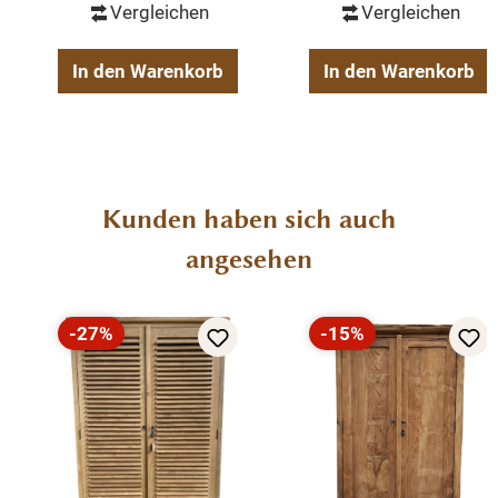
Vergleichen
Vergleichen
In den Warenkorb
In den Warenkorb
Produktgalerie überspringen
Kunden haben sich auch
angesehen
-27%
-15%
Rabatt
Rabatt