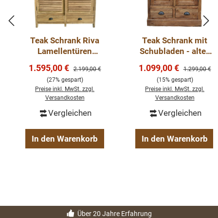
Teak Schrank Riva
Teak Schrank mit
Lamellentüren
Schubladen - altes
Kleiderschrank
Teakholz
Verkaufspreis:
Verkaufspreis:
1.595,00 €
1.099,00 €
Regulärer Preis:
Regulärer Pre
2.199,00 €
1.299,00 €
(27% gespart)
(15% gespart)
Preise inkl. MwSt. zzgl.
Preise inkl. MwSt. zzgl.
Versandkosten
Versandkosten
Vergleichen
Vergleichen
In den Warenkorb
In den Warenkorb
Über 20 Jahre Erfahrung