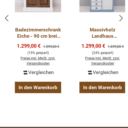
Badezimmerschrank
Massivholz
Eiche - 90 cm breit
Landhaus
für 1 Waschbecken -
Kleiderschrank - 121
Verkaufspreis:
Verkaufspreis:
1.299,00 €
1.299,00 €
Regulärer Preis:
Regulärer Pre
1.599,00 €
1.699,00 €
Badezimmermöbel
cm breit mit Spiegel
(19% gespart)
(24% gespart)
Preise inkl. MwSt. zzgl.
Preise inkl. MwSt. zzgl.
Versandkosten
Versandkosten
Vergleichen
Vergleichen
In den Warenkorb
In den Warenkorb