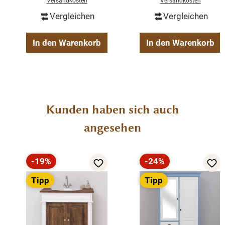
Versandkosten
Versandkosten
montiert
Vergleichen
Vergleichen
100 % Massivholz
In den Warenkorb
In den Warenkorb
Produktgalerie überspringen
Kunden haben sich auch
angesehen
-19%
-24%
Rabatt
Rabatt
Tipp
Tipp