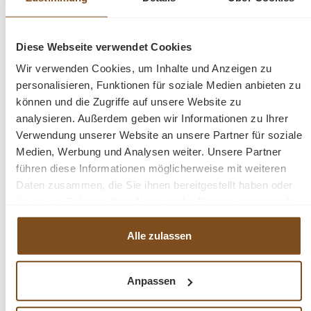
Kleiderschrank - 121 cm breit mit Spiegel"
Dieser Kleiderschrank im Landhausstil ist ein
Diese Webseite verwendet Cookies
hochwertiges, zeitloses Möbelstück, welches in Ihrem
Haus einen prägenden Eindruck hinterlässt und eine gute
Wir verwenden Cookies, um Inhalte und Anzeigen zu
Figur macht. Dieses Möbelstück vereint auf elegante
personalisieren, Funktionen für soziale Medien anbieten zu
Weise Funktionalität und Ästhetik. Er bietet viel
können und die Zugriffe auf unsere Website zu
analysieren. Außerdem geben wir Informationen zu Ihrer
Stauraum hinter zwei Türen, sowie in den drei
Verwendung unserer Website an unsere Partner für soziale
Schubladen. Zusätzlich verfügt dieser Schrank über
Medien, Werbung und Analysen weiter. Unsere Partner
einen Spiegel an der kleineren Tür. Das Design dieses
führen diese Informationen möglicherweise mit weiteren
Möbelstücks strahlt zeitlose Eleganz aus und passt sich
Daten zusammen, die Sie ihnen bereitgestellt haben oder
nahtlos in verschiedene Einrichtungsstile ein. Es ist das
die sie im Rahmen Ihrer Nutzung der Dienste gesammelt
perfekte Highlight für diejenigen, die sowohl praktische
haben.
Lösungen als auch raffinierten Stil suchen.
Alle zulassen
Die Abmessungen ca. Höhe 197 cm/ Breite 121 cm/
Tiefe 59 cm
Anpassen