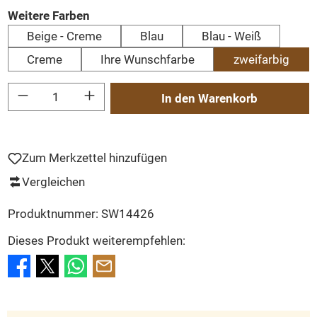
auswählen
Weitere Farben
Beige - Creme
Blau
Blau - Weiß
Creme
Ihre Wunschfarbe
zweifarbig
Produkt Anzahl: Gib den gewünschten Wert ein oder benutze die Schaltflächen um
In den Warenkorb
Zum Merkzettel hinzufügen
Vergleichen
Produktnummer:
SW14426
Dieses Produkt weiterempfehlen: