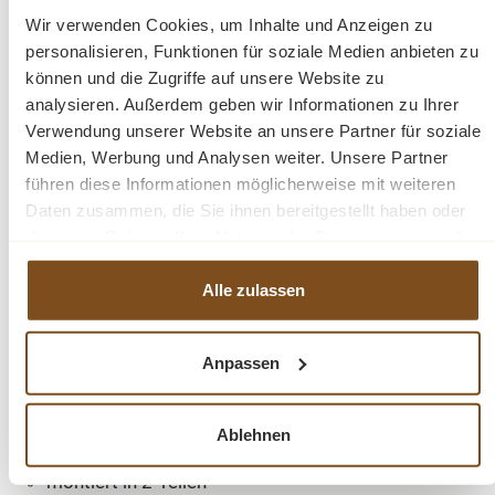
verschiedene Einrichtungsstile ein. Es ist das perfekte
Wir verwenden Cookies, um Inhalte und Anzeigen zu
Highlight für diejenigen, die sowohl praktische Lösungen
personalisieren, Funktionen für soziale Medien anbieten zu
als auch raffinierten Stil suchen.
können und die Zugriffe auf unsere Website zu
analysieren. Außerdem geben wir Informationen zu Ihrer
Verwendung unserer Website an unsere Partner für soziale
Der Schrank wird montiert in zwei Kartons geliefert, so
Medien, Werbung und Analysen weiter. Unsere Partner
das der obere Teil des Schrankes nur noch auf den
führen diese Informationen möglicherweise mit weiteren
unteren gestellt wird und mit Schrauben befestigt
Daten zusammen, die Sie ihnen bereitgestellt haben oder
werden muss.
die sie im Rahmen Ihrer Nutzung der Dienste gesammelt
haben.
Die Abmessungen ca. Höhe 210 cm/ Breite 121 cm/
Alle zulassen
Tiefe 59 cm
Anpassen
4 feste Regalböden
3 Schubladen mit Softclose
1 Kleiderstange
Ablehnen
Landhausstil
montiert in 2-Teilen