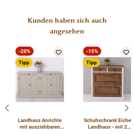
Produktgalerie überspringen
Kunden haben sich auch
angesehen
-20%
-15%
Rabatt
Rabatt
Tipp
Tipp
Landhaus Anrichte
Schuhschrank Eiche
mit ausziehbaren
Landhaus - mit 2
Ablageflächen -
Klappfächern