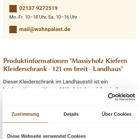
02137 9272519
Mo.-Fr. 10–18 Uhr, Sa. 10–16 Uhr
mail@wohnpalast.de
Produktinformationen "Massivholz Kiefern
Kleiderschrank - 121 cm breit - Landhaus"
Dieser Kleiderschrank im Landhausstil ist ein
hochwertiges, zeitloses Möbelstück, welches in Ihrem
Haus einen prägenden Eindruck hinterlässt und eine gute
Figur macht. Dieses Möbelstück vereint auf elegante
Weise Funktionalität und Ästhetik. Es bietet Stauraum
Zustimmung
Details
Über Cookies
hinter zwei großen Türen und einer kleinen Tür, sowie in
den drei Schubladen. Das Design dieses Möbelstücks
strahlt zeitlose Eleganz aus und passt sich nahtlos in
Diese Webseite verwendet Cookies