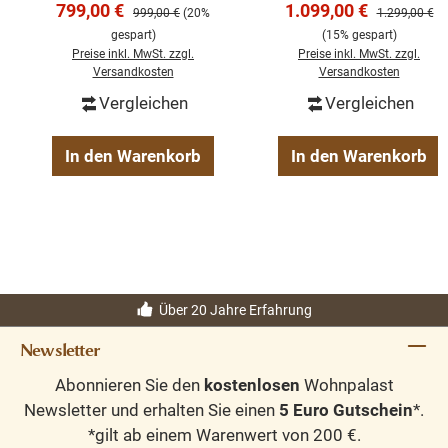
Verkaufspreis:
Verkaufspreis:
799,00 €
1.099,00 €
Regulärer Preis:
Regulärer Pre
999,00 €
(20%
1.299,00 €
Massives Sideboard
gespart)
(15% gespart)
Preise inkl. MwSt. zzgl.
Preise inkl. MwSt. zzgl.
Versandkosten
Versandkosten
Vergleichen
Vergleichen
In den Warenkorb
In den Warenkorb
Über 20 Jahre Erfahrung
Newsletter
Abonnieren Sie den
kostenlosen
Wohnpalast
Newsletter und erhalten Sie einen
5 Euro Gutschein
*.
*gilt ab einem Warenwert von 200 €.