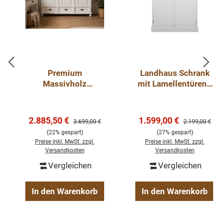
perfekte Highlight für diejenigen, die sowohl praktische
Lösungen als auch raffinierten Stil suchen.
Die Abmessungen ca. Höhe 197 cm/ Breite 174 cm/
Tiefe 59 cm
Premium
Landhaus Schrank
Massivholz
mit Lamellentüren -
4 Einlegeböden
Kleiderschrank
Dielenschrank,
6 Schubladen mit Softclose
Landhausstil – 200
Kleiderschrank
1 Kleiderstange
cm – Weiß –
Verkaufspreis:
Verkaufspreis:
2.885,50 €
1.599,00 €
Regulärer Preis:
Regulärer Pre
3.699,00 €
2.199,00 €
Landhausstil
Zerlegbar
(22% gespart)
(27% gespart)
100 % massives Kiefernholz
Preise inkl. MwSt. zzgl.
Preise inkl. MwSt. zzgl.
Versandkosten
Versandkosten
Vergleichen
Vergleichen
In den Warenkorb
In den Warenkorb