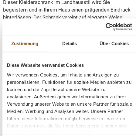
Dieser Kleiderschrank im Landhausstil wird Sie
begeistern und in Ihrem Haus einen prägenden Eindruck
hinterlässen. Der Schrank vereint auf elegante Weise
Funktionalität und Ästhetik. Es bietet Stauraum hinter
drei großen Türen im oberen Bereich, sowie in den sechs
darunter liegenden Schubladen. Das Design dieses
Zustimmung
Details
Über Cookies
Möbelstücks strahlt zeitlose Eleganz aus und passt sich
nahtlos in verschiedene Einrichtungsstile ein. Es ist das
perfekte Highlight für diejenigen, die sowohl praktische
Diese Webseite verwendet Cookies
Lösungen als auch raffinierten Stil suchen.
Wir verwenden Cookies, um Inhalte und Anzeigen zu
personalisieren, Funktionen für soziale Medien anbieten zu
Die Abmessungen ca. Höhe 197 cm/ Breite 174 cm/
können und die Zugriffe auf unsere Website zu
Tiefe 59 cm
analysieren. Außerdem geben wir Informationen zu Ihrer
Verwendung unserer Website an unsere Partner für soziale
Medien, Werbung und Analysen weiter. Unsere Partner
4 Einlegeböden
führen diese Informationen möglicherweise mit weiteren
6 Schubladen mit Softclose
Daten zusammen, die Sie ihnen bereitgestellt haben oder
1 Kleiderstange
die sie im Rahmen Ihrer Nutzung der Dienste gesammelt
Landhausstil