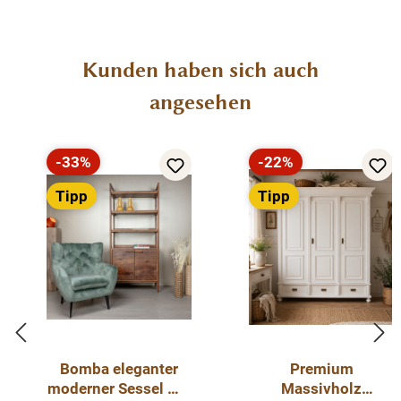
Produktgalerie überspringen
Kunden haben sich auch
angesehen
-33%
-22%
Rabatt
Rabatt
Tipp
Tipp
Bomba eleganter
Premium
moderner Sessel mit
Massivholz