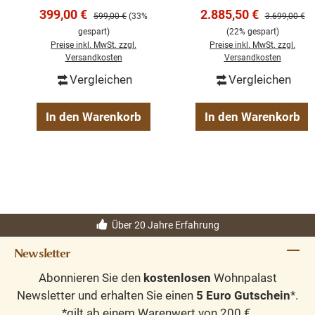
Armlehnen in
Kleiderschrank
Verkaufspreis:
Verkaufspreis:
399,00 €
2.885,50 €
Regulärer Preis:
Regulärer Pre
599,00 €
(33%
3.699,00 €
verschiedenen
Landhausstil – 200
gespart)
(22% gespart)
Farben
cm – Weiß –
Preise inkl. MwSt. zzgl.
Preise inkl. MwSt. zzgl.
Zerlegbar
Versandkosten
Versandkosten
Vergleichen
Vergleichen
In den Warenkorb
In den Warenkorb
Über 20 Jahre Erfahrung
Newsletter
Abonnieren Sie den
kostenlosen
Wohnpalast
Newsletter und erhalten Sie einen
5 Euro Gutschein
*.
*gilt ab einem Warenwert von 200 €.