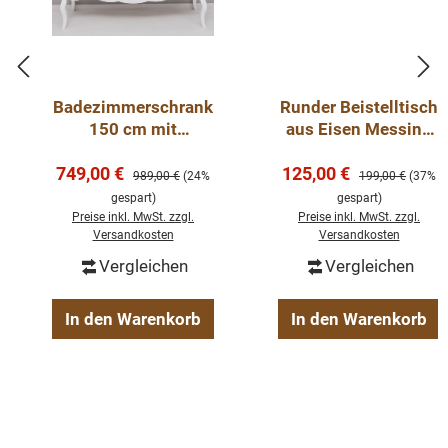
Badezimmerschrank
Runder Beistelltisch
150 cm mit
aus Eisen Messing
geschwungenen
farbig
Verkaufspreis:
Verkaufspreis:
749,00 €
Beinen für 2
125,00 €
Regulärer Preis:
Regulärer Preis:
989,00 €
(24%
199,00 €
(37%
Waschbecken -
gespart)
gespart)
Badezimmermöbel
Preise inkl. MwSt. zzgl.
Preise inkl. MwSt. zzgl.
Versandkosten
Versandkosten
Vergleichen
Vergleichen
In den Warenkorb
In den Warenkorb