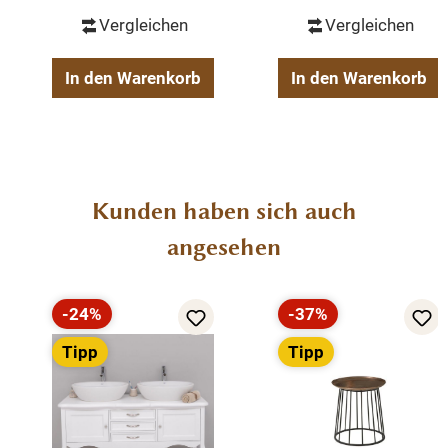
Vergleichen
Vergleichen
In den Warenkorb
In den Warenkorb
Produktgalerie überspringen
Kunden haben sich auch
angesehen
-24%
-37%
Rabatt
Rabatt
Tipp
Tipp