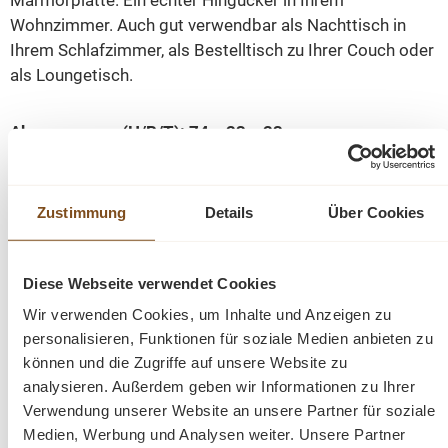
Marmorplatte. Ein echter Hingucker in Ihrem
Wohnzimmer. Auch gut verwendbar als Nachttisch in
Ihrem Schlafzimmer, als Bestelltisch zu Ihrer Couch oder
als Loungetisch.
Abmessungen(H/B/T): 74 x 23 x 23 cm
Gestell Messinggestell
Zustimmung
Details
Über Cookies
Marmorplatten
zeitloses Design
Diese Webseite verwendet Cookies
Fragen zum Produkt?
Wir verwenden Cookies, um Inhalte und Anzeigen zu
personalisieren, Funktionen für soziale Medien anbieten zu
Menü schließen
können und die Zugriffe auf unsere Website zu
Produktinformationen "Marmor Beistelltisch
analysieren. Außerdem geben wir Informationen zu Ihrer
Verwendung unserer Website an unsere Partner für soziale
mit Messinggestell"
Medien, Werbung und Analysen weiter. Unsere Partner