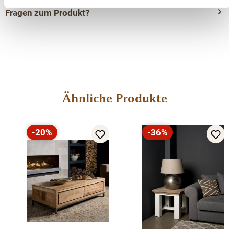
Fragen zum Produkt?
Menü schließen
Produktinformationen "Cascia Beistelltisch 55
cm aus Teakholz"
Produktgalerie überspringen
Ähnliche Produkte
Dieser industrieller
Beistelltisch
aus der Serie
Cascia
ist
aus Teakholz gefertigt. Die Basis ist aus Metall. Durch
-20%
-36%
diese Materialkombination passt dieser Beistelltisch gut
Rabatt
Rabatt
in jedes industrielle Interieur.
Die Möbelkollektion Cascia wird traditionell
aus
recyceltem Teakholz
hergestellt und schwarz
lackiert.