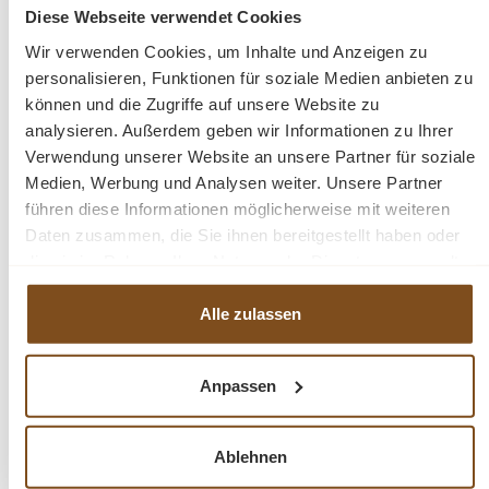
Diese Webseite verwendet Cookies
Dieser industrieller
Beistelltisch
aus der Serie
Cascia
ist
aus Teakholz gefertigt. Die Basis ist aus Metall. Durch
Wir verwenden Cookies, um Inhalte und Anzeigen zu
diese Materialkombination passt dieser Beistelltisch gut
personalisieren, Funktionen für soziale Medien anbieten zu
in jedes industrielle Interieur.
können und die Zugriffe auf unsere Website zu
analysieren. Außerdem geben wir Informationen zu Ihrer
Die Möbelkollektion Cascia wird traditionell
Verwendung unserer Website an unsere Partner für soziale
aus
recyceltem Teakholz
hergestellt und schwarz
Medien, Werbung und Analysen weiter. Unsere Partner
lackiert.
führen diese Informationen möglicherweise mit weiteren
Daten zusammen, die Sie ihnen bereitgestellt haben oder
die sie im Rahmen Ihrer Nutzung der Dienste gesammelt
haben.
Alle zulassen
Abmessungen H/B/T: 60/55/30 cm
Handgefertigt
Anpassen
Stahlgestell
Beistelltisch
recyceltem Teakholz
Ablehnen