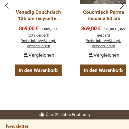
Venedig Couchtisch
Couchtisch Parma
Abmessungen H/B/T: 60/55/30 cm
135 cm recyceltes
Toscana 60 cm
Teakholz
Verkaufspreis:
Verkaufspreis:
869,00 €
369,00 €
Handgefertigt
Regulärer Preis:
Regulärer Preis:
1.089,00 €
579,00 €
(36%
Stahlgestell
(20% gespart)
gespart)
Beistelltisch
Preise inkl. MwSt. zzgl.
Preise inkl. MwSt. zzgl.
recyceltem Teakholz
Versandkosten
Versandkosten
Vergleichen
Vergleichen
In den Warenkorb
In den Warenkorb
Über 20 Jahre Erfahrung
Newsletter