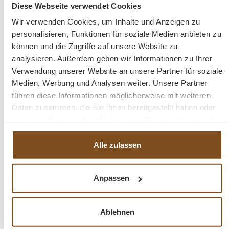
Diese Webseite verwendet Cookies
Wir verwenden Cookies, um Inhalte und Anzeigen zu
Abmessungen ca.: H/B/T: 40/135/70 cm
personalisieren, Funktionen für soziale Medien anbieten zu
können und die Zugriffe auf unsere Website zu
analysieren. Außerdem geben wir Informationen zu Ihrer
Vintage
Handgefertigt
Verwendung unserer Website an unsere Partner für soziale
Stahlgestell
Medien, Werbung und Analysen weiter. Unsere Partner
Venedig
führen diese Informationen möglicherweise mit weiteren
Couchtisch
Daten zusammen, die Sie ihnen bereitgestellt haben oder
recyceltem Teakholz, White Wash
die sie im Rahmen Ihrer Nutzung der Dienste gesammelt
Gewicht: 7
haben.
Alle zulassen
Fragen zum Produkt?
Anpassen
Menü schließen
Produktinformationen "Venedig Couchtisch
135 cm recyceltes Teakholz"
Ablehnen