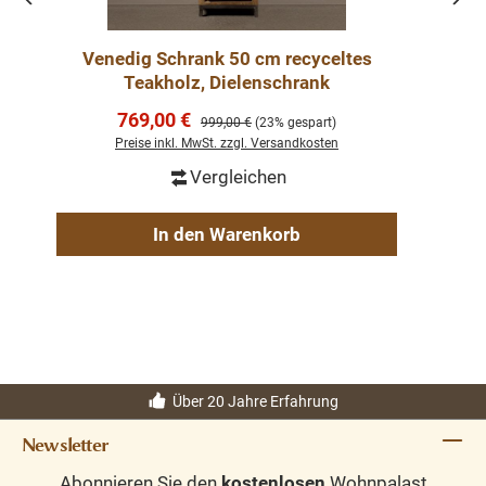
Venedig Schrank 50 cm recyceltes
Teakholz, Dielenschrank
Verkaufspreis:
769,00 €
Regulärer Preis:
999,00 €
(23% gespart)
Preise inkl. MwSt. zzgl. Versandkosten
Vergleichen
In den Warenkorb
Über 20 Jahre Erfahrung
Newsletter
Abonnieren Sie den
kostenlosen
Wohnpalast