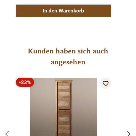
Stahlgestell
Venedig
In den Warenkorb
Couchtisch
recyceltem Teakholz, White Wash
Gewicht: 7
Produktgalerie überspringen
Kunden haben sich auch
angesehen
-23%
Rabatt