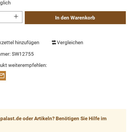
glich
Gib den gewünschten Wert ein oder benutze die Schaltflächen um die Anzahl zu erh
In den Warenkorb
zettel hinzufügen
Vergleichen
mmer:
SW12755
ukt weiterempfehlen:
alast.de oder Artikeln? Benötigen Sie Hilfe im