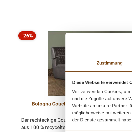
Produktgalerie überspringen
-26%
Rabatt
Zustimmung
Diese Webseite verwendet 
Wir verwenden Cookies, um I
und die Zugriffe auf unsere 
Bologna Couchtisch 130 cm Teakholz Vinta
Website an unsere Partner fü
möglicherweise mit weiteren
Der rechteckige Couchtisch Bologna wird nach tr
der Dienste gesammelt habe
aus 100 % recyceltem Teakholz hergestellt. Das s