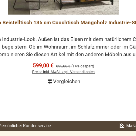
 Beistelltisch 135 cm Couchtisch Mangoholz Industrie-St
im Industrie-Look. Außen ist das Eisen mit dem natürlichem 
all begeistern. Ob im Wohnraum, im Schlafzimmer oder im G
 Kombinieren Sie diesen Artikel mit den anderen Möbeln aus
Stabiles und robustes Design Ein besonders formschönes Fußgeste
Verkaufspreis:
599,00 €
Regulärer Preis:
699,00 €
(14% gespart)
Preise inkl. MwSt. zzgl. Versandkosten
Vergleichen
In den Warenkorb
Persönlicher Kundenservice
Maßa