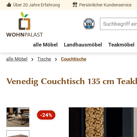
Über 20 Jahre Erfahrung
Persönlicher Kundenservice
springen
Zur Hauptnavigation springen
alle Möbel
Landhausmöbel
Teakmöbel
alle Möbel
Tische
Couchtische
Venedig Couchtisch 135 cm Teak
Bildergalerie überspringen
-24%
Rabatt