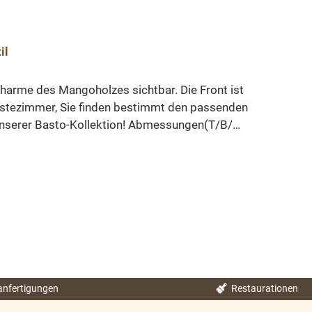
il
Charme des Mangoholzes sichtbar. Die Front ist
ästezimmer, Sie finden bestimmt den passenden
 unserer Basto-Kollektion! Abmessungen(T/B/H):
ll Im angesagten Used Look
nfertigungen
Restaurationen