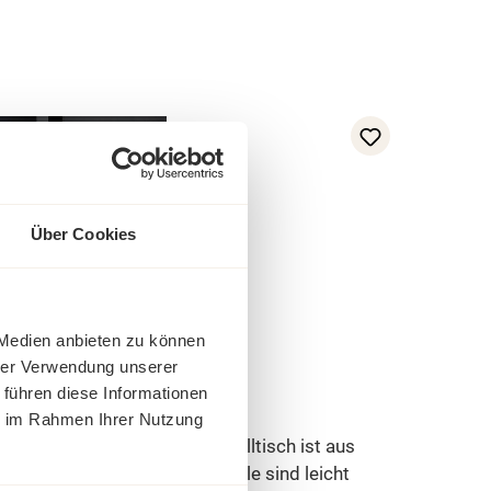
Über Cookies
 Medien anbieten zu können
hrer Verwendung unserer
isch Parma Toscana 60 cm
 führen diese Informationen
ie im Rahmen Ihrer Nutzung
ische Parma/Toscana Beistelltisch ist aus
er gefertigt. Die Eichenholzteile sind leicht