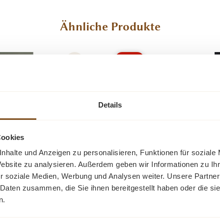
Ähnliche Produkte
-36%
Rabatt
Details
Cookies
nhalte und Anzeigen zu personalisieren, Funktionen für soziale
Website zu analysieren. Außerdem geben wir Informationen zu I
ge Landhausstil
Coucht
r soziale Medien, Werbung und Analysen weiter. Unsere Partner
 Daten zusammen, die Sie ihnen bereitgestellt haben oder die s
aditionellen Methoden
Der 60 cm große quadrat
n.
orgfältig ausgewählte
rustikaler Eiche und Kief