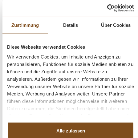
Tische mit einem industriellen Look. Die Tische sind aus
recyceltem Teakholz hergestellt, das mit einem hellen
White-Wash veredelt wurde.
Zustimmung
Details
Über Cookies
Jeder Tisch ist ein Unikat, an dem Sie lange Freude
haben werden.
Diese Webseite verwendet Cookies
Wir verwenden Cookies, um Inhalte und Anzeigen zu
personalisieren, Funktionen für soziale Medien anbieten zu
Abmessungen B/T/H: ca.: 135/87/38 cm
können und die Zugriffe auf unsere Website zu
analysieren. Außerdem geben wir Informationen zu Ihrer
massives Teakholz
Verwendung unserer Website an unsere Partner für soziale
Eisengestell
Medien, Werbung und Analysen weiter. Unsere Partner
jeder Tisch ein Unikat
führen diese Informationen möglicherweise mit weiteren
recyceltes Teakholz
Daten zusammen, die Sie ihnen bereitgestellt haben oder
die sie im Rahmen Ihrer Nutzung der Dienste gesammelt
haben.
Alle zulassen
Fragen zum Produkt?