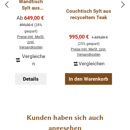
Tische mit einem industriellen Look. Die Tische sind aus
Wandtisch
Sylt aus
recyceltem Teakholz hergestellt, das mit einem hellen
Couchtisch Sylt aus
massivem
White-Wash veredelt wurde.
Verkaufspreis:
recyceltem Teak
Ab
649,00 €
Regulärer Preis:
Teak
899,00 €
(28%
Jeder Tisch ist ein Unikat, an dem Sie lange Freude
gespart)
Verkaufspreis:
995,00 €
Regulärer Preis:
Preise inkl. MwSt.
1.329,00 €
haben werden.
zzgl.
(25% gespart)
Versandkosten
Preise inkl. MwSt. zzgl.
Versandkosten
Abmessungen B/T/H: ca.: 135/87/38 cm
Vergleiche
n
Vergleichen
massives Teakholz
Details
In den Warenkorb
Eisengestell
jeder Tisch ein Unikat
recyceltes Teakholz
Produktgalerie überspringen
Kunden haben sich auch
angesehen