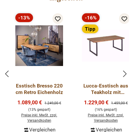
-13%
-16%
Rabatt
Rabatt
Tipp
Esstisch Bresso 220
Lucca-Esstisch aus
cm Retro Eichenholz
Teakholz mit
Metallgestell 180 -
Verkaufspreis:
Verkaufspreis:
1.089,00 €
1.229,00 €
Regulärer Preis:
Regulärer Pre
1.249,00 €
1.459,00 €
260 cm
(13% gespart)
(16% gespart)
Preise inkl. MwSt. zzgl.
Preise inkl. MwSt. zzgl.
Versandkosten
Versandkosten
Vergleichen
Vergleichen