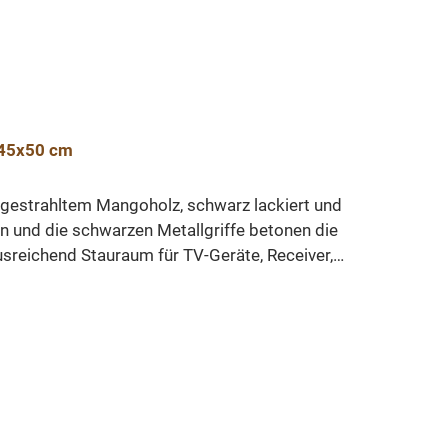
recyceltem Teakholz, White Wash
Gewicht: 59 kg
x45x50 cm
gestrahltem Mangoholz, schwarz lackiert und
n und die schwarzen Metallgriffe betonen die
usreichend Stauraum für TV-Geräte, Receiver,
icht feuchten Tuch abwischen. Ein Möbelstück,
räume.