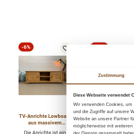
Produktgalerie überspringen
-6%
-34%
Rabatt
Rabatt
Tipp
Zustimmung
Diese Webseite verwendet 
Wir verwenden Cookies, um I
und die Zugriffe auf unsere 
TV-Anrichte Lowboard
Website an unsere Partner fü
Amanda TV-Möbe
aus massivem
möglicherweise mit weiteren
Weichholz
Die Anrichte ist ein
der Dienste gesammelt habe