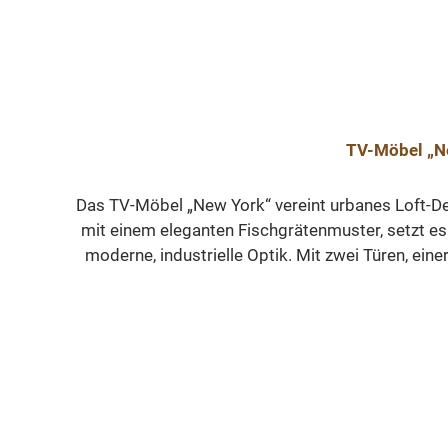
TV-Möbel „N
Das TV-Möbel „New York“ vereint urbanes Loft-D
mit einem eleganten Fischgrätenmuster, setzt es
moderne, industrielle Optik. Mit zwei Türen, ei
Konsolen und Zubehör. Abmessungen: Höhe: 50 cm -
das Desig