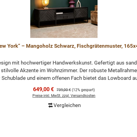
ew York“ – Mangoholz Schwarz, Fischgrätenmuster, 165
esign mit hochwertiger Handwerkskunst. Gefertigt aus sand
 stilvolle Akzente im Wohnzimmer. Der robuste Metallrahme
ner Schublade und einem offenen Fach bietet das Lowboard a
 Breite: 165 cm - Tiefe: 45 cm Pflegehinweis: Mit einem le
Verkaufspreis:
649,00 €
Regulärer Preis:
739,00 €
(12% gespart)
n und Funktion perfekt verbindet – ideal für moderne Wohn
Preise inkl. MwSt. zzgl. Versandkosten
Vergleichen
In den Warenkorb