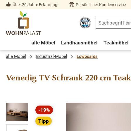
Über 20 Jahre Erfahrung
Persönlicher Kundenservice
springen
Zur Hauptnavigation springen
alle Möbel
Landhausmöbel
Teakmöbel
alle Möbel
Industrial-Möbel
Lowboards
Venedig TV-Schrank 220 cm Teak
Bildergalerie überspringen
-19%
Rabatt
Tipp