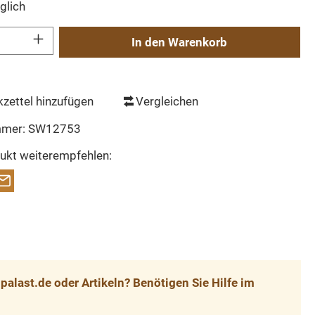
glich
Gib den gewünschten Wert ein oder benutze die Schaltflächen um die Anzahl zu erh
In den Warenkorb
zettel hinzufügen
Vergleichen
mmer:
SW12753
ukt weiterempfehlen:
alast.de oder Artikeln? Benötigen Sie Hilfe im