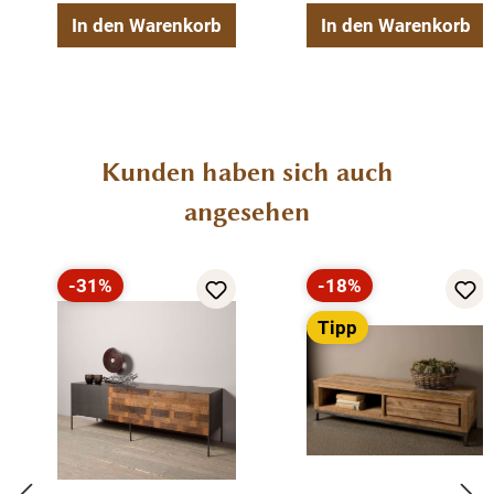
In den Warenkorb
In den Warenkorb
Produktgalerie überspringen
Kunden haben sich auch
angesehen
-31%
-18%
Rabatt
Rabatt
Tipp