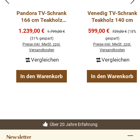
Pandora TV-Schrank
Venedig TV-Schrank
166 cm Teakholz
Teakholz 140 cm
Metallkorpus
Verkaufspreis:
Verkaufspreis:
1.239,00 €
599,00 €
Regulärer Preis:
Regulärer Preis:
1.799,00 €
729,00 €
(18%
Lowboard
(31% gespart)
gespart)
Preise inkl. MwSt. zzgl.
Preise inkl. MwSt. zzgl.
Versandkosten
Versandkosten
Vergleichen
Vergleichen
In den Warenkorb
In den Warenkorb
Über 20 Jahre Erfahrung
Newsletter