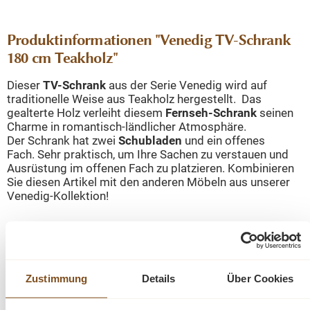
Produktinformationen "Venedig TV-Schrank
180 cm Teakholz"
Dieser
TV-Schrank
aus der Serie Venedig wird auf
traditionelle Weise aus Teakholz hergestellt. Das
gealterte Holz verleiht diesem
Fernseh-Schrank
seinen
Charme in romantisch-ländlicher Atmosphäre.
Der Schrank hat zwei
Schubladen
und ein offenes
Fach. Sehr praktisch, um Ihre Sachen zu verstauen und
Ausrüstung im offenen Fach zu platzieren. Kombinieren
Sie diesen Artikel mit den anderen Möbeln aus unserer
Venedig-Kollektion!
Die Möbelkollektion Venedig wird traditionell aus
recyceltem Teakholz
hergestellt und mit einer
hellen
weißen Waschung
abgeschlossen.
Zustimmung
Details
Über Cookies
Abmessung: ca. (H/B/T) 37 x 180 x 45 cm