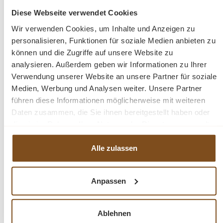
fertig montiert
Diese Webseite verwendet Cookies
stabile Regalböden
Wir verwenden Cookies, um Inhalte und Anzeigen zu
Landhaus-Stil
Massivholz
personalisieren, Funktionen für soziale Medien anbieten zu
Venedig
können und die Zugriffe auf unsere Website zu
TV-Schrank
analysieren. Außerdem geben wir Informationen zu Ihrer
recyceltem Teakholz, White Wash
Verwendung unserer Website an unsere Partner für soziale
Gewicht: 59 kg
Medien, Werbung und Analysen weiter. Unsere Partner
führen diese Informationen möglicherweise mit weiteren
Daten zusammen, die Sie ihnen bereitgestellt haben oder
die sie im Rahmen Ihrer Nutzung der Dienste gesammelt
Fragen zum Produkt?
haben.
Alle zulassen
Menü schließen
Produktinformationen "Venedig TV-Schrank
180 cm Teakholz"
Anpassen
Dieser
TV-Schrank
aus der Serie Venedig wird auf
Produktgalerie überspringen
Ähnliche Produkte
traditionelle Weise aus Teakholz hergestellt. Das
Ablehnen
gealterte Holz verleiht diesem
Fernseh-Schrank
seinen