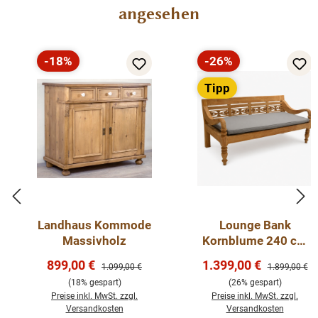
angesehen
grifflose Tür einfach fassen und bequem weiter öffnen
lässt.
-18%
-26%
Rabatt
Rabatt
Tipp
Landhaus Kommode
Lounge Bank
Massivholz
Kornblume 240 cm
– massive Teak
Verkaufspreis:
Verkaufspreis:
899,00 €
1.399,00 €
Regulärer Preis:
Regulärer Pre
1.099,00 €
1.899,00 €
Gartenbank mit
(18% gespart)
(26% gespart)
Sitzkissen
Preise inkl. MwSt. zzgl.
Preise inkl. MwSt. zzgl.
Versandkosten
Versandkosten