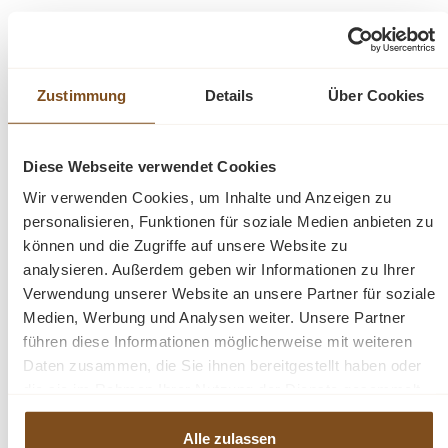
Pandora
ist eine moderne und zeitgenössische Möbelserie, die aus
gebürstetem und recyceltem Teakholz kombiniert mit Metall hergestellt
wird. Die gradlinigen grifflosen Möbel stehen auf hohen, massiven
Zustimmung
Details
Über Cookies
Metallbeinen. Pandora spiegelt den momentanen Trend wider.
Die Abmessungen: ca.: Höhe 55 cm - Breite 166 cm -
Diese Webseite verwendet Cookies
Tiefe 45 cm
Wir verwenden Cookies, um Inhalte und Anzeigen zu
personalisieren, Funktionen für soziale Medien anbieten zu
fertig montiert
können und die Zugriffe auf unsere Website zu
Metallgestell
analysieren. Außerdem geben wir Informationen zu Ihrer
Recyceltem Teakholz
Verwendung unserer Website an unsere Partner für soziale
Gewicht 22.1 kg
Medien, Werbung und Analysen weiter. Unsere Partner
Push-to-Open (auch Tip-On genannt), die mechanische
führen diese Informationen möglicherweise mit weiteren
Öffnungsunterstützung für grifflose Möbel. Leichtes
Daten zusammen, die Sie ihnen bereitgestellt haben oder
antippen genügt und die Möbeltüren oder Schubladen
die sie im Rahmen Ihrer Nutzung der Dienste gesammelt
schwenken ein kleines Stück auf, sodass sich die
haben.
grifflose Tür einfach fassen und bequem weiter öffnen
Alle zulassen