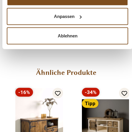
lässt.
Anpassen
Fragen zum Produkt?
Ablehnen
Menü schließen
Produktinformationen "Pandora TV-Schrank
166 cm Teakholz Metallkorpus Lowboard"
Der
TV-Schrank Pando
ra
166 cm ist ein modernes und zeitgemäßes
Produktgalerie überspringen
Ähnliche Produkte
Möbelstück aus recyceltem Teakholz. Der Schrank ist ein modernes und
zeitgemäßes Möbelstück, das aus gebürstetem und recyceltem
Teakholz. Der TV-Schrank enthält eine Tür, eine Klapptür und zwei
-16%
-34%
Rabatt
Rabatt
Schubladen. Sehr praktisch um alle möglichen Dinge aufzubewahren.
Tipp
Kombinieren Sie diesen Artikel mit den anderen Möbeln aus unserer
Pandora-Kollektion!