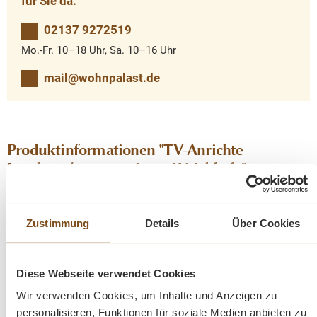
für Sie da.
02137 9272519
Mo.-Fr. 10–18 Uhr, Sa. 10–16 Uhr
mail@wohnpalast.de
Produktinformationen "TV-Anrichte
Lowboard aus massivem Weichholz"
Die Anrichte ist ein Umbau. Gebaut aus altem Holz. Beim
wachsen benutzen wir Bienenwachs im antikfinish.
Zustimmung
Details
Über Cookies
aus altem Holz gebaut
Massivholz
Diese Webseite verwendet Cookies
andere Maße auf Wunsch möglich
Wir verwenden Cookies, um Inhalte und Anzeigen zu
Die Abmessungen: Höhe: 58 cm, Breite: 165 cm, Tiefe:
personalisieren, Funktionen für soziale Medien anbieten zu