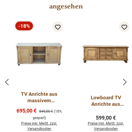
angesehen
-18%
Rabatt
TV Anrichte aus
Lowboard TV
massivem
Anrichte aus
Weichholz
Verkaufspreis:
695,00 €
massivem
Regulärer Preis:
849,00 €
(18%
Weichholz
Regulärer Preis
599,00 €
gespart)
Preise inkl. MwSt. zzgl.
Preise inkl. MwSt. zzgl.
Versandkosten
Versandkosten