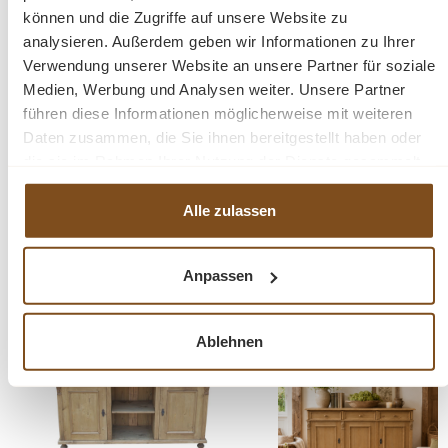
45 cm.
können und die Zugriffe auf unsere Website zu
analysieren. Außerdem geben wir Informationen zu Ihrer
Verwendung unserer Website an unsere Partner für soziale
Fragen zum Produkt?
Medien, Werbung und Analysen weiter. Unsere Partner
führen diese Informationen möglicherweise mit weiteren
Menü schließen
Daten zusammen, die Sie ihnen bereitgestellt haben oder
Produktinformationen "TV-Anrichte
die sie im Rahmen Ihrer Nutzung der Dienste gesammelt
haben.
Lowboard aus massivem Weichholz"
Alle zulassen
Die Anrichte ist ein Umbau. Gebaut aus altem Holz. Beim
Produktgalerie überspringen
Ähnliche Produkte
wachsen benutzen wir Bienenwachs im antikfinish.
Anpassen
aus altem Holz gebaut
-18%
-22%
Rabatt
Rabatt
Massivholz
Ablehnen
Tipp
andere Maße auf Wunsch möglich
Die Abmessungen: Höhe: 58 cm, Breite: 165 cm, Tiefe:
45 cm.