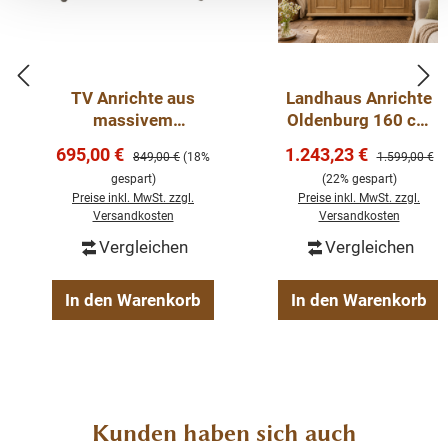
TV Anrichte aus
Landhaus Anrichte
massivem
Oldenburg 160 cm
Weichholz
Weichholz
Verkaufspreis:
Verkaufspreis:
695,00 €
1.243,23 €
Regulärer Preis:
Regulärer Pre
849,00 €
(18%
1.599,00 €
Sideboard
gespart)
(22% gespart)
Kommode
Preise inkl. MwSt. zzgl.
Preise inkl. MwSt. zzgl.
Versandkosten
Versandkosten
Vergleichen
Vergleichen
In den Warenkorb
In den Warenkorb
Produktgalerie überspringen
Kunden haben sich auch