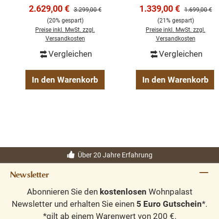
Qualität und zeitlosem Design – perfekt für stilvolle und
Verkaufspreis:
Verkaufspreis:
2.629,00 €
Bücherwand
1.339,00 €
offenen Regalen -
Regulärer Preis:
Regulärer Pre
3.299,00 €
1.699,00 €
langlebige Outdoor-Gestaltung.
Bücherregal
Landhaus Regal
(20% gespart)
(21% gespart)
Preise inkl. MwSt. zzgl.
Preise inkl. MwSt. zzgl.
Versandkosten
Versandkosten
Vergleichen
Vergleichen
In den Warenkorb
In den Warenkorb
Über 20 Jahre Erfahrung
Newsletter
Abonnieren Sie den
kostenlosen
Wohnpalast
Newsletter und erhalten Sie einen
5 Euro Gutschein
*.
*gilt ab einem Warenwert von 200 €.