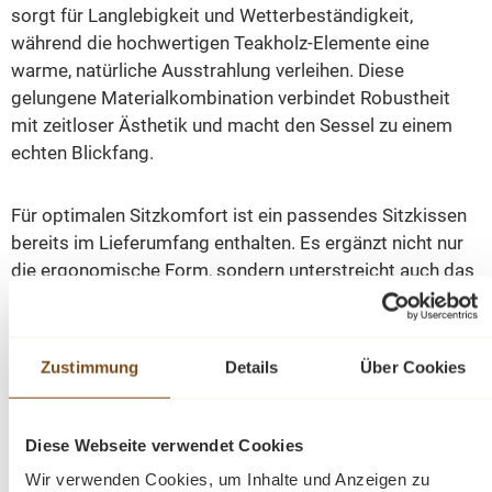
sorgt für Langlebigkeit und Wetterbeständigkeit,
während die hochwertigen Teakholz-Elemente eine
warme, natürliche Ausstrahlung verleihen. Diese
gelungene Materialkombination verbindet Robustheit
mit zeitloser Ästhetik und macht den Sessel zu einem
echten Blickfang.
Für optimalen Sitzkomfort ist ein passendes Sitzkissen
bereits im Lieferumfang enthalten. Es ergänzt nicht nur
die ergonomische Form, sondern unterstreicht auch das
harmonische Gesamtbild des Sessels. Dank seiner
durchdachten Gestaltung lässt sich der „Montgomery“
nahtlos mit weiteren Möbelstücken der Serie
Zustimmung
Details
Über Cookies
kombinieren.
Ob für gesellige Dinner Abende im Freien oder
Diese Webseite verwendet Cookies
entspannte Stunden – dieser Sessel bietet Komfort, Stil
Wir verwenden Cookies, um Inhalte und Anzeigen zu