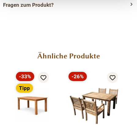
Fragen zum Produkt?
Menü schließen
Produktinformationen "Sessel
„MONTGOMERY“ – Retro-Design trifft
moderne Outdoor-Eleganz"
Produktgalerie überspringen
Ähnliche Produkte
Der Sessel „Montgomery“ vereint stilvolle Nostalgie mit
moderner Funktionalität und ist damit die perfekte Wahl
für anspruchsvolle Outdoor-Bereiche. Inspiriert vom
-33%
-26%
Rabatt
Rabatt
klassischen Retrodesign vergangener Jahrzehnte, bringt
Tipp
dieser Dining-Sessel einen Hauch von Vintage-Charme
auf Terrasse, Balkon oder in den Garten.
Sein stabiler Aluminiumrahmen in elegantem Anthrazit
sorgt für Langlebigkeit und Wetterbeständigkeit,
während die hochwertigen Teakholz-Elemente eine