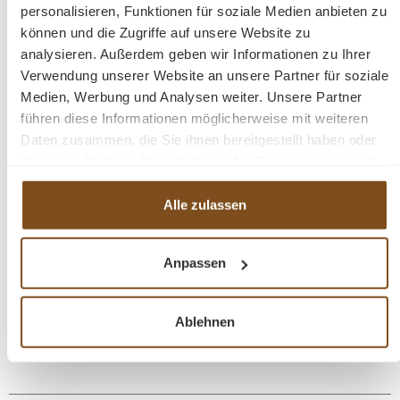
und Qualität in einem.
personalisieren, Funktionen für soziale Medien anbieten zu
können und die Zugriffe auf unsere Website zu
analysieren. Außerdem geben wir Informationen zu Ihrer
Abmessungen: H-B-T: 86 x 61 x 64 cm
Verwendung unserer Website an unsere Partner für soziale
Medien, Werbung und Analysen weiter. Unsere Partner
Mit Sitzkissen
führen diese Informationen möglicherweise mit weiteren
Sitzhöhe: 48 cm
Daten zusammen, die Sie ihnen bereitgestellt haben oder
Gewicht: 7,5 kg|
die sie im Rahmen Ihrer Nutzung der Dienste gesammelt
Hochwertiges Teakholz
haben.
Farbe Teak: Natur
Alle zulassen
Farbe Alu: Anthrazit
Der Sessel „Montgomery“ ist die ideale Kombination aus
Anpassen
nostalgischem Design und moderner Outdoor-
Tauglichkeit. Hochwertige Materialien, durchdachter
Komfort und ein zeitloser Look machen ihn zu einer
Ablehnen
stilvollen und langlebigen Ergänzung für jeden
Außenbereich.