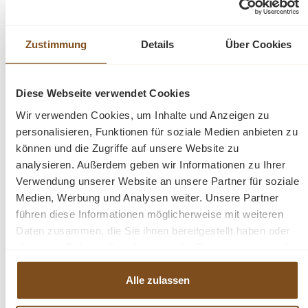
bequem und ergonomisch, damit Sie ganz entspannt
Ihre Freizeit geniessen können. Mit angenehmen
Armlehnen für einen maximalen Komfort. Die Stühle
Zustimmung
Details
Über Cookies
können das ganze Jahr draußen stehen. Außerdem
haben wir auch dazu passende Bänke und Tische
vorrätig.
Diese Webseite verwendet Cookies
Wir verwenden Cookies, um Inhalte und Anzeigen zu
Abmessungen(H/B/T): 89/59/62 cm
personalisieren, Funktionen für soziale Medien anbieten zu
können und die Zugriffe auf unsere Website zu
analysieren. Außerdem geben wir Informationen zu Ihrer
Höhe der Armlehne: 66 cm
Verwendung unserer Website an unsere Partner für soziale
Medien, Werbung und Analysen weiter. Unsere Partner
Teak
führen diese Informationen möglicherweise mit weiteren
wetterfest
Daten zusammen, die Sie ihnen bereitgestellt haben oder
Sitzhöhe 47 cm
die sie im Rahmen Ihrer Nutzung der Dienste gesammelt
stapelbar
haben.
Alle zulassen
Fragen zum Produkt?