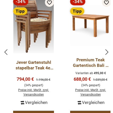
-34%
-34%
Rabatt
Rabatt
Tipp
Tipp
Premium Teak
Jever Gartenstuhl
Gartentisch Bali –
stapelbar Teak 4er
Massiver Outdoor
Set Teakholz Stuhl
Varianten ab
495,00 €
Esstisch aus
Verkaufspreis:
Verkaufspreis:
794,00 €
Outdoor
688,00 €
Regulärer Preis:
Regulärer Preis
1.196,00 €
1.039,00 €
recyceltem Teakholz
(34% gespart)
(34% gespart)
Preise inkl. MwSt. zzgl.
Preise inkl. MwSt. zzgl.
Versandkosten
Versandkosten
Vergleichen
Vergleichen