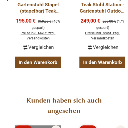
Gartenstuhl Stapel
Teak Stuhl Station -
Höhe der Armlehne: 66 cm
(stapelbar) Teak
Gartenstuhl Outdoor
Stuhl Outdoor
Teakholz
Verkaufspreis:
Verkaufspreis:
195,00 €
249,00 €
Teak
Regulärer Preis:
Regulärer Preis:
359,00 €
(46%
299,00 €
(17%
wetterfest
gespart)
gespart)
Preise inkl. MwSt. zzgl.
Preise inkl. MwSt. zzgl.
Sitzhöhe 47 cm
Versandkosten
Versandkosten
stapelbar
Vergleichen
Vergleichen
In den Warenkorb
In den Warenkorb
Produktgalerie überspringen
Kunden haben sich auch
angesehen