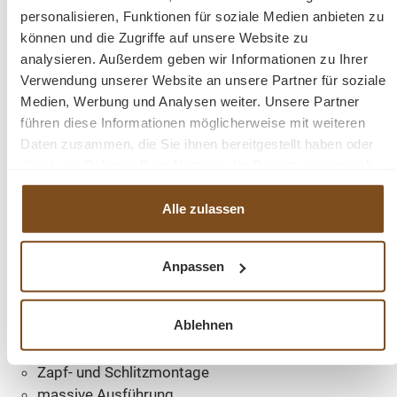
personalisieren, Funktionen für soziale Medien anbieten zu
können und die Zugriffe auf unsere Website zu
analysieren. Außerdem geben wir Informationen zu Ihrer
Gartenmöbel aus Teakholz. Unsere Teak Möbel passen
Verwendung unserer Website an unsere Partner für soziale
zu jedem Garten-Stil. Die Kollektionen von unseren
Medien, Werbung und Analysen weiter. Unsere Partner
Gartenmöbeln sind sehr umfangreich. Tische und Bänke
führen diese Informationen möglicherweise mit weiteren
sind in vielen Maßen erhältlich. Teakholz ist ein dichtes
Daten zusammen, die Sie ihnen bereitgestellt haben oder
Hartholz mit einem hohen, natürlichen Ölanteil, ist daher
die sie im Rahmen Ihrer Nutzung der Dienste gesammelt
von Natur aus wasserabweisend und sehr robust.
haben.
Alle zulassen
Abmessungen(H/B/T): 103/49/47 cm
Anpassen
Höhe Armlehne ist 70 cm
Ablehnen
Premium Teak Qualität 1A
Wetterfest
Zapf- und Schlitzmontage
massive Ausführung