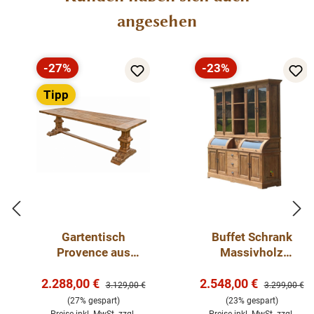
massive Ausführung
angesehen
demontiert
-27%
-23%
Rabatt
Rabatt
Tipp
Gartentisch
Buffet Schrank
Provence aus
Massivholz
recyceltem Teakholz
Ladenschrank 200
Verkaufspreis:
Verkaufspreis:
2.288,00 €
– massiver
cm - recyceltes Teak
2.548,00 €
Regulärer Preis:
Regulärer Pre
3.129,00 €
3.299,00 €
Klostertisch für den
Holz
(27% gespart)
(23% gespart)