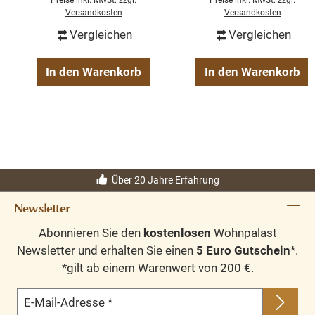
Außenbereich
Preise inkl. MwSt. zzgl.
Preise inkl. MwSt. zzgl.
Versandkosten
Versandkosten
Vergleichen
Vergleichen
In den Warenkorb
In den Warenkorb
Über 20 Jahre Erfahrung
Newsletter
Abonnieren Sie den
kostenlosen
Wohnpalast
Newsletter und erhalten Sie einen
5 Euro Gutschein
*.
*gilt ab einem Warenwert von 200 €.
E-Mail-Adresse
*