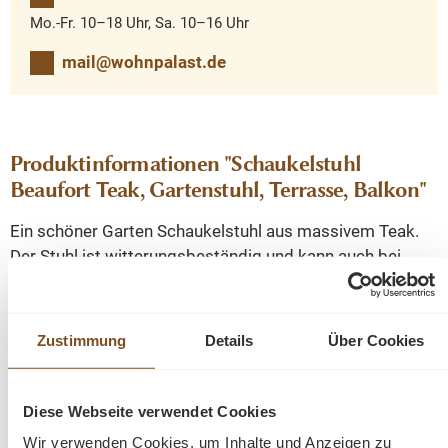
Mo.-Fr. 10–18 Uhr, Sa. 10–16 Uhr
mail@wohnpalast.de
Produktinformationen "Schaukelstuhl
Beaufort Teak, Gartenstuhl, Terrasse, Balkon"
Ein schöner Garten Schaukelstuhl aus massivem Teak.
Der Stuhl ist witterungsbeständig und kann auch bei
Wind und Regen draußen stehen. Premium Teak- robust
verarbeitet. Der Stuhl hat eine ergonomisch geformte
Sitz- und Rückenfläche und bietet Ihnen dadurch einen
Zustimmung
Details
Über Cookies
hohen Sitzkomfort. Ideal zum entspannen auf dem
Balkon, der Terrasse oder im Garten. Passende Bänke
und Tische finden Sie auch in unserem Onlineshop.
Diese Webseite verwendet Cookies
Wir verwenden Cookies, um Inhalte und Anzeigen zu