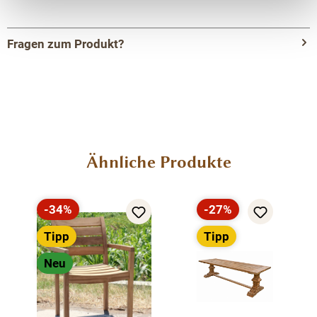
Fragen zum Produkt?
Menü schließen
Produktinformationen "QUANTUM
Viertelkreis Gartenbank aus Old Teak – 155
cm"
Produktgalerie überspringen
Ähnliche Produkte
Die QUANTUM Gartenbank überzeugt durch ihr
außergewöhnliches Design und ihre vielseitige
Einsetzbarkeit im Außenbereich. In viertelkreisförmiger
-34%
-27%
Rabatt
Rabatt
Ausführung gestaltet, bietet sie nicht nur eine
Tipp
Tipp
komfortable Sitzgelegenheit, sondern eröffnet
gleichzeitig kreative Möglichkeiten für die individuelle
Neu
Gartengestaltung.Gefertigt aus hochwertigem Old
Teakholz besticht die Bank durch ihre natürliche
Robustheit und ihre besondere Widerstandsfähigkeit