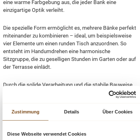
eine warme Farbgebung aus, die jeder Bank eine
einzigartige Optik verleiht.
Die spezielle Form ermöglicht es, mehrere Bänke perfekt
miteinander zu kombinieren – ideal, um beispielsweise
vier Elemente um einen runden Tisch anzuordnen. So
entsteht im Handumdrehen eine harmonische
Sitzgruppe, die zu geselligen Stunden im Garten oder auf
der Terrasse einlädt.
Durch die solide Verarbeitung und die stabile Bauweise
ist die QUANTUM Bank besonders langlebig und für den
dauerhaften Einsatz im Freien geeignet. Gleichzeitig
sorgt die angenehme Sitzhöhe für komfortables Sitzen.
Zustimmung
Details
Über Cookies
Ein stilvolles und funktionales Möbelstück für alle, die
ihren Außenbereich individuell und einladend gestalten
Diese Webseite verwendet Cookies