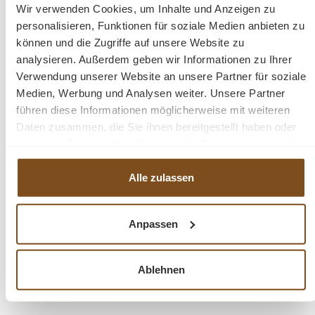
möchten.
Wir verwenden Cookies, um Inhalte und Anzeigen zu
personalisieren, Funktionen für soziale Medien anbieten zu
können und die Zugriffe auf unsere Website zu
Abmessungen: H x B x-T: 46 x 155 x 35 cm
analysieren. Außerdem geben wir Informationen zu Ihrer
Verwendung unserer Website an unsere Partner für soziale
• Sitzhöhe: 46 cm
Medien, Werbung und Analysen weiter. Unsere Partner
• Gewicht: 22 kg
führen diese Informationen möglicherweise mit weiteren
• Material: Hochwertiges Old Teakholz
Daten zusammen, die Sie ihnen bereitgestellt haben oder
• Farbe: Natur
die sie im Rahmen Ihrer Nutzung der Dienste gesammelt
haben.
Fazit
Alle zulassen
Die QUANTUM Viertelkreisbank verbindet
Anpassen
außergewöhnliches Design mit hoher Funktionalität.
Ideal für kreative Sitzlösungen und gesellige
Ablehnen
Arrangements im Außenbereich.