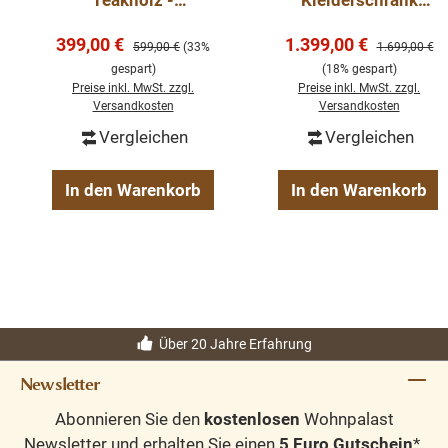
Teakholz -
Kleiderschrank
verschiedene Maße
Massivholz Schrank
Verkaufspreis:
Verkaufspreis:
399,00 €
- Bank Sitzbank
1.399,00 €
Regulärer Preis:
Regulärer Pre
599,00 €
(33%
1.699,00 €
Massivholz
gespart)
(18% gespart)
Premium Teak
Preise inkl. MwSt. zzgl.
Preise inkl. MwSt. zzgl.
Versandkosten
Versandkosten
Gartenmöbel
Vergleichen
Vergleichen
In den Warenkorb
In den Warenkorb
Über 20 Jahre Erfahrung
Newsletter
Abonnieren Sie den
kostenlosen
Wohnpalast
Newsletter und erhalten Sie einen
5 Euro Gutschein
*.