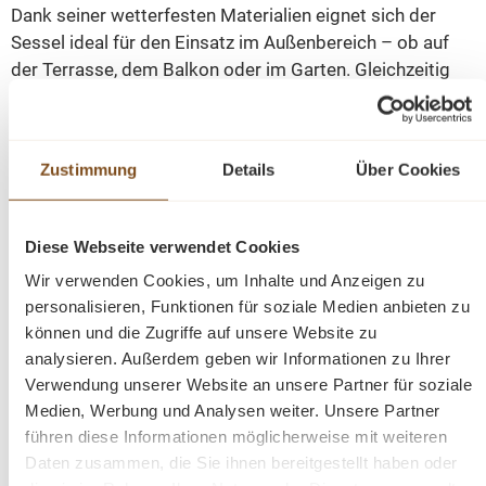
Dank seiner wetterfesten Materialien eignet sich der
Sessel ideal für den Einsatz im Außenbereich – ob auf
der Terrasse, dem Balkon oder im Garten. Gleichzeitig
fügt er sich auch stilvoll in Innenräume ein. Das
ergonomische Design und das im Lieferumfang
enthaltene Sitzkissen bieten hohen Komfort und laden
Zustimmung
Details
Über Cookies
zum entspannten Verweilen ein. Mit seinem zeitlosen
Look lässt sich der Sessel vielseitig kombinieren und
passt sowohl zu modernen als auch zu klassischen
Diese Webseite verwendet Cookies
Einrichtungskonzepten.
Wir verwenden Cookies, um Inhalte und Anzeigen zu
personalisieren, Funktionen für soziale Medien anbieten zu
Abmessungen H x B x T: 84 x 56 x 61 cm
können und die Zugriffe auf unsere Website zu
• Sitzhöhe 48 cm
analysieren. Außerdem geben wir Informationen zu Ihrer
• Gewicht 4,5 kg
Verwendung unserer Website an unsere Partner für soziale
• Material:
Aluminium, PE-Geflecht
Medien, Werbung und Analysen weiter. Unsere Partner
• Farbe: Braun, Natur, Anthrazit
führen diese Informationen möglicherweise mit weiteren
• Einsatzbereich: Outdoor
Daten zusammen, die Sie ihnen bereitgestellt haben oder
• Besonderheiten: wetterfest, pflegeleicht, inkl. Sitzkissen,