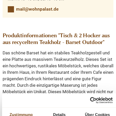
mail@wohnpalast.de
Produktinformationen "Tisch & 2 Hocker aus
aus recyceltem Teakholz - Barset Outdoor"
Das schöne Barset hat ein stabiles Teakholzgestell und
eine Platte aus massivem Teakwurzelholz. Dieses Set ist
ein hochwertiges, rustikales Möbelstück, welches überall
in Ihrem Haus, in Ihrem Restaurant oder Ihrem Cafe einen
prägenden Eindruck hinterlässt und eine gute Figur
macht. Durch die einzigartige Maserung ist jedes
Möbelstück ein Unikat. Dieses Möbelstück wird nicht nur
Ihr Eigenheim in neuem Glanz erstrahlen lassen, sondern
Sie durch seine Langlebigkeit auf Dauer erfreuen. Das
Set besteht aus einem Tisch und 2 Barhockern.
Zustimmung
Details
Über Cookies