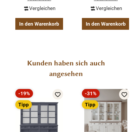
Vergleichen
Vergleichen
In den Warenkorb
In den Warenkorb
Produktgalerie überspringen
Kunden haben sich auch
angesehen
-19%
-31%
Rabatt
Rabatt
Tipp
Tipp