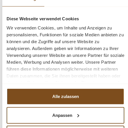
Abmessungen Tisch (L/B/H): 70/70/92 cm
Diese Webseite verwendet Cookies
Abmessungen Hocker (L/B/H): 40/40/63 cm
Wir verwenden Cookies, um Inhalte und Anzeigen zu
personalisieren, Funktionen für soziale Medien anbieten zu
können und die Zugriffe auf unsere Website zu
Massivholz
analysieren. Außerdem geben wir Informationen zu Ihrer
recyceltes Teakholz
Verwendung unserer Website an unsere Partner für soziale
Medien, Werbung und Analysen weiter. Unsere Partner
führen diese Informationen möglicherweise mit weiteren
Fragen zum Produkt?
Daten zusammen, die Sie ihnen bereitgestellt haben oder
die sie im Rahmen Ihrer Nutzung der Dienste gesammelt
Menü schließen
haben.
Produktinformationen "Tisch & 2 Hocker aus
Alle zulassen
aus recyceltem Teakholz - Barset Outdoor"
Das schöne Barset hat ein stabiles Teakholzgestell und
Anpassen
Produktgalerie überspringen
Ähnliche Produkte
eine Platte aus massivem Teakwurzelholz. Dieses Set ist
ein hochwertiges, rustikales Möbelstück, welches