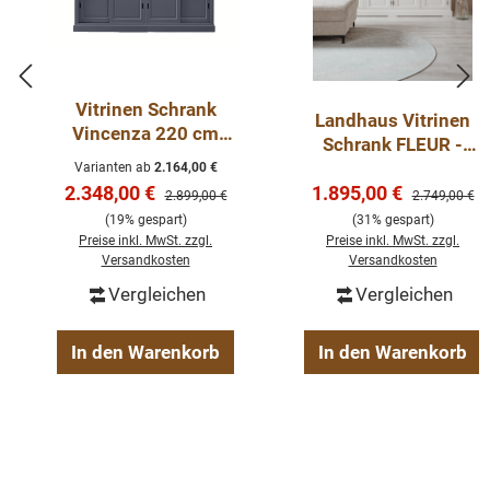
Vitrinen Schrank
Landhaus Vitrinen
Vincenza 220 cm
Schrank FLEUR -
Landhaus Vitrine -
SCHRANK 204 cm
Varianten ab
2.164,00 €
verschiedene Farben
Verkaufspreis:
Verkaufspreis:
2.348,00 €
1.895,00 €
Regulärer Preis:
Regulärer Pre
2.899,00 €
2.749,00 €
(19% gespart)
(31% gespart)
Preise inkl. MwSt. zzgl.
Preise inkl. MwSt. zzgl.
Versandkosten
Versandkosten
Vergleichen
Vergleichen
In den Warenkorb
In den Warenkorb