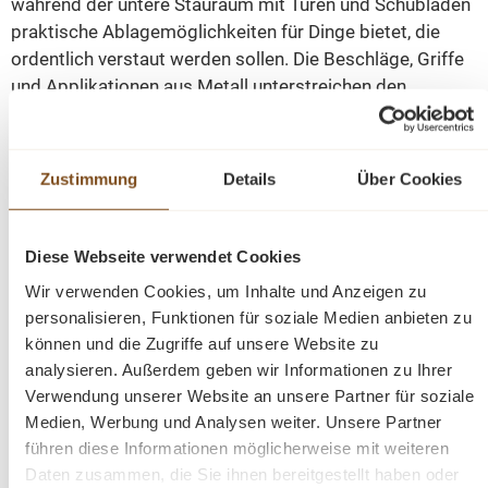
während der untere Stauraum mit Türen und Schubladen
praktische Ablagemöglichkeiten für Dinge bietet, die
ordentlich verstaut werden sollen. Die Beschläge, Griffe
und Applikationen aus Metall unterstreichen den
klassischen Landhaus-Charme und setzen
geschmackvolle Akzente.
Zustimmung
Details
Über Cookies
Gefertigt aus Teakholz und in Weiß RAL 9010 gehalten,
wirkt die große Regalwand hell, freundlich und zugleich
hochwertig. Dank der mehrteiligen Bauweise bleiben Sie
Diese Webseite verwendet Cookies
auch in Zukunft flexibel bei der Einrichtung. Die stabile
Wir verwenden Cookies, um Inhalte und Anzeigen zu
Leiter ergänzt die Bücherwand nicht nur funktional,
personalisieren, Funktionen für soziale Medien anbieten zu
sondern verleiht ihr auch den typischen Charakter einer
können und die Zugriffe auf unsere Website zu
stilvollen Bibliothekswand.
analysieren. Außerdem geben wir Informationen zu Ihrer
Verwendung unserer Website an unsere Partner für soziale
Medien, Werbung und Analysen weiter. Unsere Partner
Die Abmessungen; Höhe 230 cm/ Breite 320 cm/ Tiefe
führen diese Informationen möglicherweise mit weiteren
58 cm
Daten zusammen, die Sie ihnen bereitgestellt haben oder