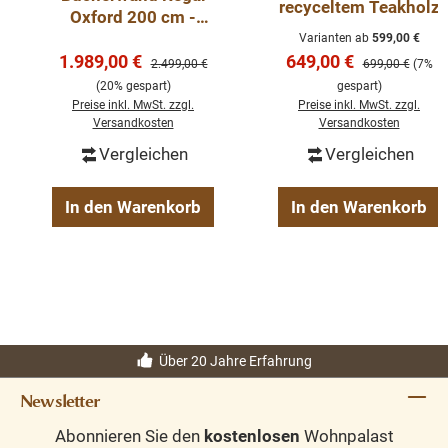
recyceltem Teakholz
Oxford 200 cm -
weiß -
Varianten ab
599,00 €
Verkaufspreis:
Verkaufspreis:
1.989,00 €
Landhausmöbel
649,00 €
Regulärer Preis:
Regulärer Preis:
2.499,00 €
699,00 €
(7%
Bücherregal
(20% gespart)
gespart)
Preise inkl. MwSt. zzgl.
Preise inkl. MwSt. zzgl.
Versandkosten
Versandkosten
Vergleichen
Vergleichen
In den Warenkorb
In den Warenkorb
Über 20 Jahre Erfahrung
Newsletter
Abonnieren Sie den
kostenlosen
Wohnpalast