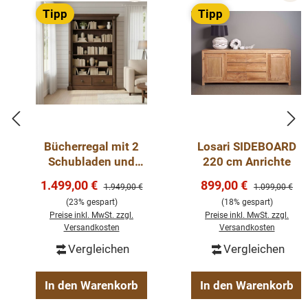
Tipp
Tipp
Bücherregal mit 2
Losari SIDEBOARD
Schubladen und
220 cm Anrichte
offenem Fächern
Verkaufspreis:
Verkaufspreis:
1.499,00 €
899,00 €
Regulärer Preis:
Regulärer Preis
1.949,00 €
1.099,00 €
(23% gespart)
(18% gespart)
Preise inkl. MwSt. zzgl.
Preise inkl. MwSt. zzgl.
Versandkosten
Versandkosten
Vergleichen
Vergleichen
In den Warenkorb
In den Warenkorb