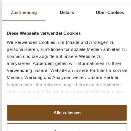
eine gute Figur macht. Dieses
Regal
wird nicht nur Ihr
Eigenheim in neuem Glanz erstrahlen lassen, sondern
Zustimmung
Details
Über Cookies
durch seine Langlebigkeit und Anblick Sie auf Dauer
erfreuen.
Diese Webseite verwendet Cookies
Wir verwenden Cookies, um Inhalte und Anzeigen zu
Die Abmessungen: Höhe 210 cm - Breite 120 cm -
personalisieren, Funktionen für soziale Medien anbieten zu
Tiefe 35 cm.
können und die Zugriffe auf unsere Website zu
analysieren. Außerdem geben wir Informationen zu Ihrer
fertig montiert
Verwendung unserer Website an unsere Partner für soziale
stabile Regalböden
Medien, Werbung und Analysen weiter. Unsere Partner
Massivholz
führen diese Informationen möglicherweise mit weiteren
Teakholz
Daten zusammen, die Sie ihnen bereitgestellt haben oder
die sie im Rahmen Ihrer Nutzung der Dienste gesammelt
haben.
Alle zulassen
Fragen zum Produkt?