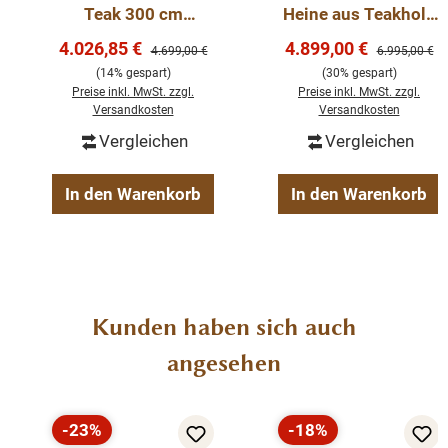
Teak 300 cm
Heine aus Teakholz
eine gute Figur macht. Dieses
Regal
wird nicht nur Ihr
Massivholz Regal
320 cm, mehrteilig
Eigenheim in neuem Glanz erstrahlen lassen, sondern
Verkaufspreis:
Verkaufspreis:
4.026,85 €
4.899,00 €
Regulärer Preis:
Regulärer Pre
4.699,00 €
6.995,00 €
mit Leiter Bibliothek
durch seine Langlebigkeit und Anblick Sie auf Dauer
(14% gespart)
(30% gespart)
Bücherschrank
erfreuen.
Preise inkl. MwSt. zzgl.
Preise inkl. MwSt. zzgl.
Versandkosten
Versandkosten
Vergleichen
Vergleichen
Die Abmessungen: Höhe 210 cm - Breite 120 cm -
Tiefe 35 cm.
In den Warenkorb
In den Warenkorb
fertig montiert
stabile Regalböden
Massivholz
Teakholz
Produktgalerie überspringen
Kunden haben sich auch
angesehen
-23%
-18%
Rabatt
Rabatt