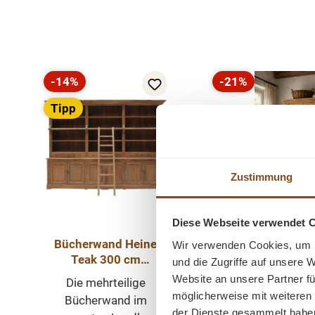
Produktgalerie überspringen
-14%
-21%
Rabatt
Rabatt
Tipp
Zustimmung
Diese Webseite verwendet 
Bücherwand Heine
Wir verwenden Cookies, um I
Landhaus Weic
Teak 300 cm
und die Zugriffe auf unsere 
Massivholz Kl
Massivholz Regal mit
Website an unsere Partner fü
Die mehrteilige
Leiter Bibliothek
möglicherweise mit weiteren
Dieser handgefer
Bücherwand im
Bücherschrank
der Dienste gesammelt habe
Kleiderschrank 