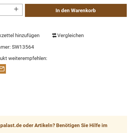
Gib den gewünschten Wert ein oder benutze die Schaltflächen um die Anzahl zu erh
In den Warenkorb
zettel hinzufügen
Vergleichen
mmer:
SW13564
ukt weiterempfehlen:
alast.de oder Artikeln? Benötigen Sie Hilfe im