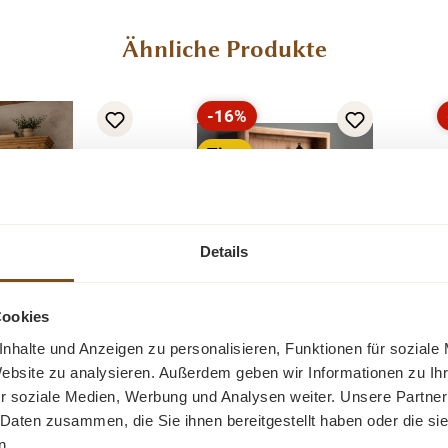
Ähnliche Produkte
-16%
Rabatt
Tipp
Details
Cookies
Losari Bücherregal
nhalte und Anzeigen zu personalisieren, Funktionen für soziale
hholz Schrank
120 cm Teakholz
Website zu analysieren. Außerdem geben wir Informationen zu I
eiderschrank
r soziale Medien, Werbung und Analysen weiter. Unsere Partner
Das Losari
 Daten zusammen, die Sie ihnen bereitgestellt haben oder die s
tigte Weichholz
Bücheregal ist aus
n.
im klassischen