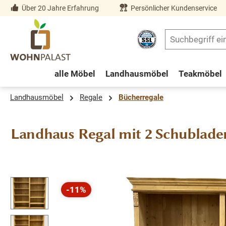
Über 20 Jahre Erfahrung
Persönlicher Kundenservice
springen
Zur Hauptnavigation springen
alle Möbel
Landhausmöbel
Teakmöbel
Landhausmöbel
Regale
Bücherregale
Landhaus Regal mit 2 Schublade
Bildergalerie überspringen
-11%
Rabatt