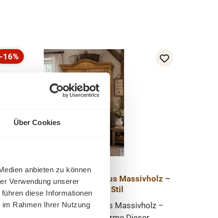
-16%
Rabatt
Über Cookies
 Medien anbieten zu können
Jugendstil Kleiderschränke aus Massivholz –
hrer Verwendung unserer
Antike Möbel mit Stil
 führen diese Informationen
ie im Rahmen Ihrer Nutzung
Jugendstil Kleiderschrank aus Massivholz –
Unikat mit zeitlosem Charme Dieser