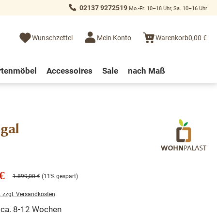
02137 9272519
Mo.-Fr. 10–18 Uhr, Sa. 10–16 Uhr
Wunschzettel
Mein Konto
Warenkorb
0,00 €
rtenmöbel
Accessoires
Sale
nach Maß
gal
€
1.899,00 €
(11% gespart)
. zzgl. Versandkosten
t ca. 8-12 Wochen