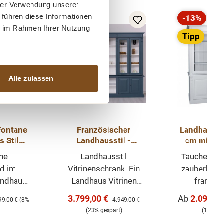
hrer Verwendung unserer
 führen diese Informationen
-23%
-13%
Rabatt
Rabatt
ie im Rahmen Ihrer Nutzung
Tipp
Tipp
Alle zulassen
Fontane
Französischer
Landhaus 
 Stil
Landhausstil -
cm mit G
m
Vitrinen Schrank im
versc
ne
Landhausstil
Tauchen Si
Landhaus Stil
Var
d im
Vitrinenschrank Ein
zauberhaf
ndhaus-
Landhaus Vitrinen
franz
in
Schrank. Diese
Landhau
:
Verkaufspreis:
Verkaufspr
3.799,00 €
Ab
2.099,
lärer Preis:
Regulärer Preis:
99,00 €
(8%
4.949,00 €
ges,
Landhaus Möbel Serie
unserer e
(23% gespart)
(13% 
elstück,
wird aus 100 %
türigen Gl