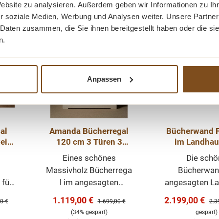
Website zu analysieren. Außerdem geben wir Informationen zu I
r soziale Medien, Werbung und Analysen weiter. Unsere Partner
-34%
-8%
Rabatt
Rabatt
 Daten zusammen, die Sie ihnen bereitgestellt haben oder die s
Tipp
Tipp
n.
Anpassen
al
Amanda Bücherregal
Bücherwand 
weiß
120 cm 3 Türen 3
im Landhaus
el
Schubladen 2 Regale
200c
m
Eines schönes
Die schö
Landhausstil
Massivholz Bücherrega
Bücherwan
 für
l im angesagten
angesagten La
se
Landhaus-Stil. Ein
Stil ist e
Verkaufspreis:
Verkaufspreis
1.119,00 €
2.199,00 €
er Preis:
Regulärer Preis:
Regu
0 €
1.699,00 €
2.3
and
Möbelstück das
hochwerti
(34% gespart)
gespart)
 ein
überall in Ihrem Haus
zeitloses Möb