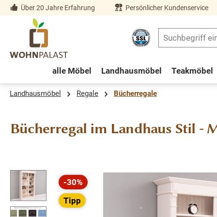
Über 20 Jahre Erfahrung
Persönlicher Kundenservice
springen
Zur Hauptnavigation springen
alle Möbel
Landhausmöbel
Teakmöbel
Landhausmöbel
Regale
Bücherregale
Bücherregal im Landhaus Stil -
Bildergalerie überspringen
-30%
Rabatt
Tipp