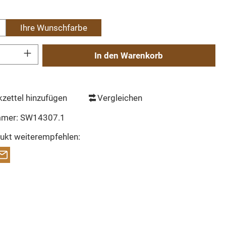
hlen
Ihre Wunschfarbe
Gib den gewünschten Wert ein oder benutze die Schaltflächen um die Anzahl zu erh
In den Warenkorb
zettel hinzufügen
Vergleichen
mmer:
SW14307.1
ukt weiterempfehlen: