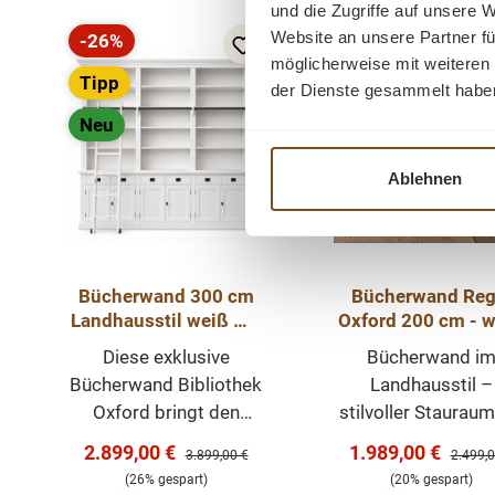
und die Zugriffe auf unsere 
Website an unsere Partner fü
-26%
-20%
Rabatt
Rabatt
möglicherweise mit weiteren
Tipp
Tipp
der Dienste gesammelt habe
Neu
Ablehnen
Bücherwand 300 cm
Bücherwand Reg
Landhausstil weiß mit
Oxford 200 cm - 
Leiter – Bibliothek
- Landhausmöb
Diese exklusive
Bücherwand i
Oxford
Bücherregal
Bücherwand Bibliothek
Landhausstil –
Oxford bringt den
stilvoller Stauraum
besonderen Charme
Ihr Zuhause Die
Verkaufspreis:
Verkaufspreis:
2.899,00 €
1.989,00 €
Regulärer Preis:
Regulär
3.899,00 €
2.499,0
klassischer
elegante Bücherw
(26% gespart)
(20% gespart)
Bibliotheken direkt in
im Landhausstil ist