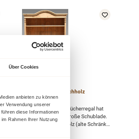
Über Cookies
Gründerzeit Regal aus Weichholz
 Medien anbieten zu können
hrer Verwendung unserer
chönes Weichholz Regal. Das Bücherregal hat
 führen diese Informationen
llbare Einlegeböden und eine große Schublade.
ie im Rahmen Ihrer Nutzung
al wurde aus recyceltem Altholz (alte Schränke
der Gründerzeit/Jugendstil) gebaut und hat