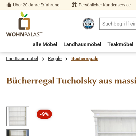
Über 20 Jahre Erfahrung
Persönlicher Kundenservice
springen
Zur Hauptnavigation springen
alle Möbel
Landhausmöbel
Teakmöbel
Landhausmöbel
Regale
Bücherregale
Bücherregal Tucholsky aus mass
Bildergalerie überspringen
-9%
Rabatt