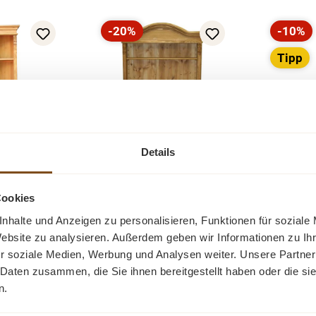
-20%
-10%
Rabatt
Rabatt
Tipp
Details
Jugendstil
Cookies
ckschrank
Bücherregal
ublade
nhalte und Anzeigen zu personalisieren, Funktionen für soziale
Weichholz
Ein Weichholz Regal im
Website zu analysieren. Außerdem geben wir Informationen zu I
 Weichholz
Ein s
Jugendstil aus Altholz
r soziale Medien, Werbung und Analysen weiter. Unsere Partner
 überall
verste
gebaut. Das Regal
 Daten zusammen, die Sie ihnen bereitgestellt haben oder die s
findet. Das
Das Reg
wurde aus alten
n.
Verkaufspreis:
799,00 €
egal wurde
Regulärer Preis:
998,00 €
(20%
aus 
Jugendstil Schränken
ärer Preis:
0 €
hrenen
gespart)