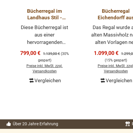
Bücherregal im
Bücherregal
Landhaus Stil -
Eichendorff au
Massivholz Regal -
massivem Weichh
Diese Bücherregal ist
Das Regal wurde 
Bücherwand
shabby chic we
aus einer
alten Massivholz 
Bücherschrank
hervorragenden
alten Vorlagen n
Qualität und das
gefertigt. Mit ein
Verkaufspreis:
Verkaufspreis:
799,00 €
1.099,00 €
Regulärer Preis:
Regulär
1.139,00 €
(30%
1.299,0
beeindruckende
Schublade und
gespart)
(15% gespart)
Design ist
verstellbaren
Preise inkl. MwSt. zzgl.
Preise inkl. MwSt. zzgl
außergewöhnlich. Richt
Regalböden.Uns
Versandkosten
Versandkosten
ig gestaltete
shabby chic Reg
Vergleichen
Vergleichen
In den Warenkorb
In den Warenk
Accessoires
wurde in weiß
unterstreichen den
gestrichen mit ei
klassischen Stil dieses
schönen
Bücherregals! Das
Pinselstruktur. D
Regal verfügt über
Ecken und Kant
verstellbare
haben leichte
Über 20 Jahre Erfahrung
Einlegeböden, die eine
Gebrauchsspuren