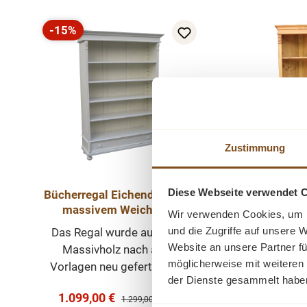
-15%
Rabatt
Zustimmung
Diese Webseite verwendet 
Bücherregal Eichendorff aus
Weichholz E
massivem Weichholz
mit Sch
Wir verwenden Cookies, um I
shabby chic weiß
und die Zugriffe auf unsere 
Das Regal wurde aus alten
Ein schönes
Website an unsere Partner fü
Massivholz nach alten
Regal das
möglicherweise mit weiteren
Vorlagen neu gefertigt. Mit
seinen Platz 
der Dienste gesammelt habe
einer Schublade und
offene Eckr
Verkaufspreis:
1.099,00 €
Regulärer Preis:
Regul
verstellbaren
1.299,00 €
(15%
799,0
von erfa