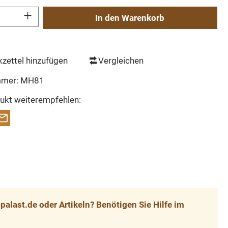
Gib den gewünschten Wert ein oder benutze die Schaltflächen um die Anzahl zu erh
In den Warenkorb
zettel hinzufügen
Vergleichen
mmer:
MH81
ukt weiterempfehlen:
alast.de oder Artikeln? Benötigen Sie Hilfe im