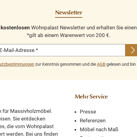
hic
Ordner oder
großzügige
Newsletter
ren
Wohnaccessoires. Im
praktisc
B. in
oberen Bereich
Präsentation
n
kostenlosen
Wohnpalast Newsletter und erhalten Sie eine
rün
befinden sich flexibel
bieten. Es i
*gilt ab einem Warenwert von 200 €.
verstellbare
Spitzenmod
g
Einlegeböden, die
tatsächlic
E-Mail-Adresse
*
iß
individuell an die
spektakulärs
gewünschte Nutzung
beeindrucke
utzbestimmungen
zur Kenntnis genommen und die
AGB
gelesen und bin 
it
angepasst werden
Bücherrega
öden
können. Zusätzlich
verleiht dem 
verfügt der
dem es platzie
a.
Bücherschrank über
eine unend
Mehr Service
te:
ausziehbare
Eleganz, aber 
 cm.
Tablettschubladen, die
unverwechse
n für Massivholzmöbel.
Presse
als praktische
Einzigartigke
reisen. Sie entdecken
Ablageflächen dienen.
Abmessungen
Referenzen
es, die vom Wohnpalast
Der untere Bereich ist
Höhe 197 cm -
Möbel nach Maß
ert werden. Bei uns finden
mit 4 Türen
180 cm - Tief