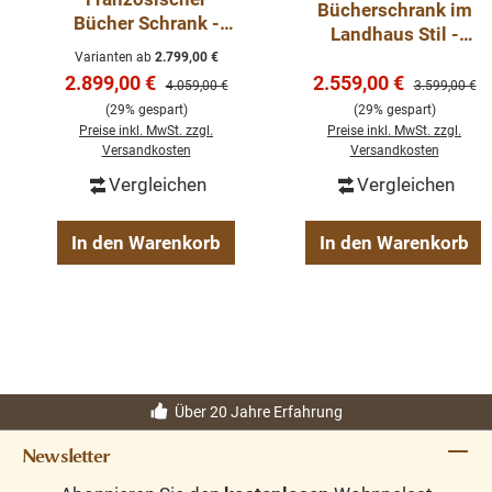
Bücherschrank im
Bücher Schrank -
Landhaus Stil -
Landhaus Schrank
Massivholz Regal -
Varianten ab
2.799,00 €
mintgrün
Verkaufspreis:
Verkaufspreis:
2.899,00 €
2.559,00 €
Bücherwand
Regulärer Preis:
Regulärer Pre
4.059,00 €
3.599,00 €
Bücherregal
(29% gespart)
(29% gespart)
Preise inkl. MwSt. zzgl.
Preise inkl. MwSt. zzgl.
Versandkosten
Versandkosten
Vergleichen
Vergleichen
In den Warenkorb
In den Warenkorb
Über 20 Jahre Erfahrung
Newsletter