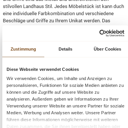
stilvollen Landhaus Stil. Jedes Möbelstück ist kann duch
eine individuelle Farbkombination und verschiedene
Beschläge und Griffe zu Ihrem Unikat werden. Das
Bücherregal wird nicht nur Ihr Eigenheim in neuem Glanz
erstrahlen lassen, sondern durch seine Langlebigkeit und
Anblick Sie auf Dauer erfreuen.
Sie werden es Ihnen für
die hervorragende Qualität und das beeindruckende
Zustimmung
Details
Über Cookies
Design danken!
Diese Webseite verwendet Cookies
Abmessungen: H: 228 cm, B: 286 cm, T: 51 cm
Wir verwenden Cookies, um Inhalte und Anzeigen zu
Massivholz Möbel
personalisieren, Funktionen für soziale Medien anbieten zu
Landhausstil
können und die Zugriffe auf unsere Website zu
100% Kieferholz
analysieren. Außerdem geben wir Informationen zu Ihrer
Einlegeböden verstellbar
Verwendung unserer Website an unsere Partner für soziale
mehrteilig zerlegbar
Medien, Werbung und Analysen weiter. Unsere Partner
teilmontiert
führen diese Informationen möglicherweise mit weiteren
Oberflächen und Farben sind frei wählbar. 36 Farben
Daten zusammen, die Sie ihnen bereitgestellt haben oder