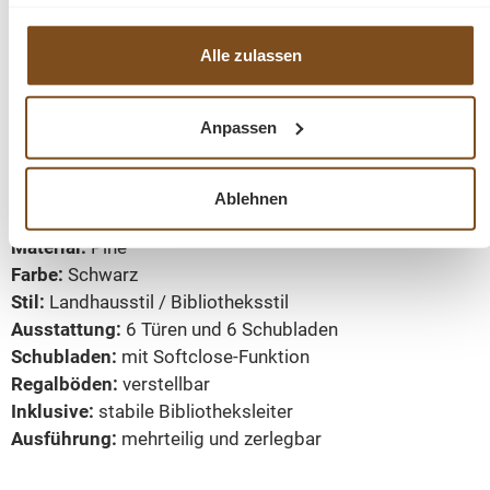
die sie im Rahmen Ihrer Nutzung der Dienste gesammelt
haben.
Dank der mehrteiligen und zerlegbaren Ausführung lässt
Alle zulassen
sich die Bücherwand leichter transportieren und am
gewünschten Standort zusammensetzen.
Anpassen
Produktdetails
Maße:
ca. Breite 300 cm × Höhe 240 cm × Tiefe 40 cm
Ablehnen
Höhe Unterteil:
ca. 80 cm
Material:
Pine
Farbe:
Schwarz
Stil:
Landhausstil / Bibliotheksstil
Ausstattung:
6 Türen und 6 Schubladen
Schubladen:
mit Softclose-Funktion
Regalböden:
verstellbar
Inklusive:
stabile Bibliotheksleiter
Ausführung:
mehrteilig und zerlegbar