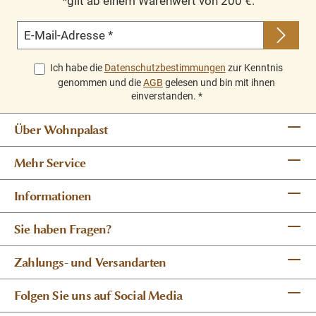
*gilt ab einem Warenwert von 200 €.
die außergewöhnliches Design, viel Stauraum und eine
hochwertige Wohnatmosphäre miteinander verbinden
E-Mail-Adresse
*
möchten. Ein eindrucksvolles Möbelstück mit
klassischem Charakter und langlebiger Qualität.
Ich habe die
Datenschutzbestimmungen
zur Kenntnis
genommen und die
AGB
gelesen und bin mit ihnen
einverstanden.
*
Über Wohnpalast
Mehr Service
Informationen
Sie haben Fragen?
Zahlungs- und Versandarten
Folgen Sie uns auf Social Media