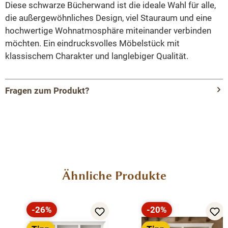
Diese schwarze Bücherwand ist die ideale Wahl für alle,
die außergewöhnliches Design, viel Stauraum und eine
hochwertige Wohnatmosphäre miteinander verbinden
möchten. Ein eindrucksvolles Möbelstück mit
klassischem Charakter und langlebiger Qualität.
Fragen zum Produkt?
Menü schließen
Produktinformationen "Bücherwand 300 cm
Landhausstil Schwarz – Regalwand mit
Leiter"
Produktgalerie überspringen
Ähnliche Produkte
Exklusive Bücherwand in Schwarz – 300 cm
Diese imposante Bücherwand im klassischen
-26%
-20%
Rabatt
Rabatt
Landhausstil verbindet großzügigen Stauraum mit einer