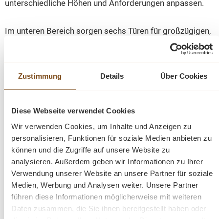
unterschiedliche Höhen und Anforderungen anpassen.
Im unteren Bereich sorgen sechs Türen für großzügigen,
geschlossenen Stauraum. Hier lassen sich Unterlagen,
Geschirr, Ordner oder persönliche Gegenstände
ordentlich und blickgeschützt unterbringen. Ergänzt wird
Zustimmung
Details
Über Cookies
das Stauraumangebot durch sechs Schubladen mit
Softclose-Funktion, die besonders leise und sanft
schließen.
Diese Webseite verwendet Cookies
Wir verwenden Cookies, um Inhalte und Anzeigen zu
Die stabile Bibliotheksleiter ermöglicht einen
personalisieren, Funktionen für soziale Medien anbieten zu
komfortablen Zugriff auf die oberen Regalfächer und
können und die Zugriffe auf unsere Website zu
unterstreicht den exklusiven Charakter dieser
analysieren. Außerdem geben wir Informationen zu Ihrer
außergewöhnlichen Bücherwand. Das etwa 80 cm hohe
Verwendung unserer Website an unsere Partner für soziale
Unterteil schafft eine harmonische Verbindung zwischen
Medien, Werbung und Analysen weiter. Unsere Partner
geschlossener Aufbewahrung und offener
führen diese Informationen möglicherweise mit weiteren
Präsentationsfläche.
Daten zusammen, die Sie ihnen bereitgestellt haben oder