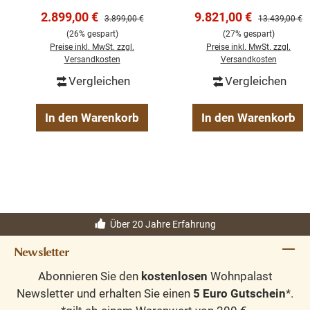
Dank der mehrteiligen und zerlegbaren Ausführung lässt
mit Leiter –
Massivholz –
Verkaufspreis:
Verkaufspreis:
2.899,00 €
9.821,00 €
sich die Bücherwand leichter transportieren und am
Regulärer Preis:
Regulärer Prei
3.899,00 €
13.439,00 €
Bibliothek Oxford
Verstellbare
gewünschten Standort zusammensetzen.
(26% gespart)
(27% gespart)
Einlegeböden,
Preise inkl. MwSt. zzgl.
Preise inkl. MwSt. zzgl.
Bücherwand
Versandkosten
Versandkosten
Produktdetails
Vergleichen
Vergleichen
Maße:
ca. Breite 300 cm × Höhe 240 cm × Tiefe 40 cm
In den Warenkorb
In den Warenkorb
Höhe Unterteil:
ca. 80 cm
Material:
Pine
Farbe:
Schwarz
Stil:
Landhausstil / Bibliotheksstil
Ausstattung:
6 Türen und 6 Schubladen
Schubladen:
mit Softclose-Funktion
Regalböden:
verstellbar
Über 20 Jahre Erfahrung
Inklusive:
stabile Bibliotheksleiter
Newsletter
Ausführung:
mehrteilig und zerlegbar
Abonnieren Sie den
kostenlosen
Wohnpalast
Newsletter und erhalten Sie einen
5 Euro Gutschein
*.
Diese schwarze Bücherwand ist die ideale Wahl für alle,