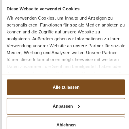
Abmessungen: H/B/T: 25x58x128 cm
Diese Webseite verwendet Cookies
Wir verwenden Cookies, um Inhalte und Anzeigen zu
1A Teakholz
personalisieren, Funktionen für soziale Medien anbieten zu
Wetterfest
können und die Zugriffe auf unsere Website zu
massive Ausführung
analysieren. Außerdem geben wir Informationen zu Ihrer
Verwendung unserer Website an unsere Partner für soziale
Medien, Werbung und Analysen weiter. Unsere Partner
Fragen zum Produkt?
führen diese Informationen möglicherweise mit weiteren
Daten zusammen, die Sie ihnen bereitgestellt haben oder
Menü schließen
die sie im Rahmen Ihrer Nutzung der Dienste gesammelt
Produktinformationen "Deck Chair
haben.
Sonnenliege Premium Teakholz"
Alle zulassen
Eine schöner Deckchair aus massivem Teakholz. Der
Produktgalerie überspringen
Ähnliche Produkte
Anpassen
Stuhl ist witteungsbeständig, kann somit auch bei Wind
und Regen draußen stehen. Der Stuhl hat eine
ergonomisch geformte Sitz- und Rückenfläche und
-33%
Tipp
-24%
Ablehnen
bietet Ihnen dadurch hohen Sitzkomfort. Passende
Rabatt
Rabat