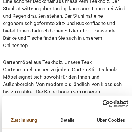
Eine schöner Deckchair aus massivem Teakholz. Der
Stuhl ist witteungsbeständig, kann somit auch bei Wind
und Regen draußen stehen. Der Stuhl hat eine
ergonomisch geformte Sitz- und Rückenfläche und
bietet Ihnen dadurch hohen Sitzkomfort. Passende
Bänke und Tische finden Sie auch in unserem
Onlineshop.
Gartenmöbel aus Teakholz. Unsere Teak
Gartenmöbel passen zu jedem Garten-Stil. Teakholz
Möbel eignet sich sowohl für den Innen-und
Außenbereich. Von modern bis ländlich, von klassisch
bis zu rustikal. Die Kollektionen von unseren
Gartenmöbeln sind sehr umfangreich. Tische und Bänke
sind in vielen Maßen erhältlich. Teakholz ist ein dichtes
Hartholz mit einem hohen, natürlichen Ölanteil, ist daher
Zustimmung
Details
Über Cookies
von Natur aus wasserabweisend und sehr robust.