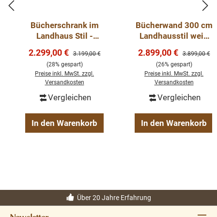
Bücherschrank im
Bücherwand 300 cm
Landhaus Stil -
Landhausstil weiß
Massivholz Regal
mit Leiter –
Verkaufspreis:
Verkaufspreis:
2.299,00 €
2.899,00 €
Regulärer Preis:
Regulärer Pre
3.199,00 €
3.899,00 €
gewachst
Bibliothek Oxford
(28% gespart)
(26% gespart)
verschiedene Farben
Preise inkl. MwSt. zzgl.
Preise inkl. MwSt. zzgl.
Versandkosten
Versandkosten
Vergleichen
Vergleichen
In den Warenkorb
In den Warenkorb
Über 20 Jahre Erfahrung
Newsletter