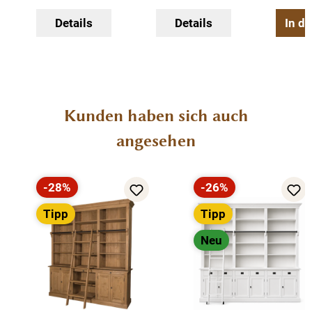
massive Ausführung
Details
Details
In d
Produktgalerie überspringen
Kunden haben sich auch
angesehen
-28%
-26%
Rabatt
Rabatt
Tipp
Tipp
Neu