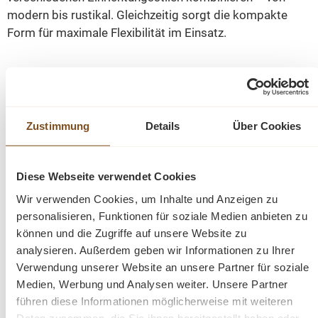
modern bis rustikal. Gleichzeitig sorgt die kompakte
Form für maximale Flexibilität im Einsatz.
Abmessungen: H x B x T: 45 x 45 x 45 cm
Material: Old-Teakholz (recycelt, massiv)
Zustimmung
Details
Über Cookies
Farbe: Natur
Oberfläche: naturbelassen, rustikal
Form: quadratisch
Diese Webseite verwendet Cookies
Einsatzbereich: Innen- und geschützter
Wir verwenden Cookies, um Inhalte und Anzeigen zu
Außenbereich
personalisieren, Funktionen für soziale Medien anbieten zu
Besonderheiten: jedes Stück ein Unikat durch
können und die Zugriffe auf unsere Website zu
individuelle Holzstruktur
analysieren. Außerdem geben wir Informationen zu Ihrer
Pflegehinweis: gelegentlich mit Teak Öl behandeln
Verwendung unserer Website an unsere Partner für soziale
für langfristigen Schutz
Medien, Werbung und Analysen weiter. Unsere Partner
Gewicht 15 kg
führen diese Informationen möglicherweise mit weiteren
Fazit
Daten zusammen, die Sie ihnen bereitgestellt haben oder