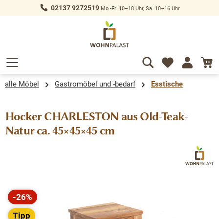
02137 9272519
Mo.-Fr. 10–18 Uhr, Sa. 10–16 Uhr
alt springen
alle Möbel
Gastromöbel und -bedarf
Esstische
Hocker CHARLESTON aus Old-Teak-
Natur ca. 45×45×45 cm
Bildergalerie überspringen
-26%
Rabatt
Tipp