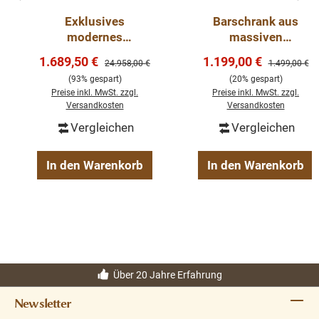
Exklusives
Barschrank aus
modernes
massiven
Weinregalsystem
Kiefernholz - 103
Verkaufspreis:
Verkaufspreis:
1.689,50 €
1.199,00 €
Regulärer Preis:
Regulärer Pre
24.958,00 €
1.499,00 €
aus massiver Eiche
cm Breit - Landhaus
(93% gespart)
(20% gespart)
– 495 cm
Schrank
Preise inkl. MwSt. zzgl.
Preise inkl. MwSt. zzgl.
Versandkosten
Versandkosten
Vergleichen
Vergleichen
In den Warenkorb
In den Warenkorb
Über 20 Jahre Erfahrung
Newsletter