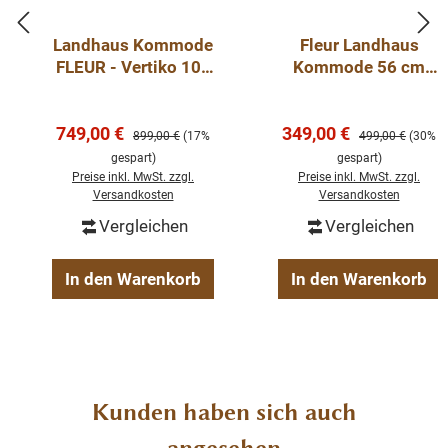
Handgefertigt in Europa
Landhaus Kommode
Fleur Landhaus
FLEUR - Vertiko 100
Kommode 56 cm
Jedes Detail dieses Produkts wurde mit großer Sorgfalt
cm
Nachtschrank
und Liebe zum Handwerk gestaltet. Es wird montiert
geliefert und zeichnet sich durch eine äußerst solide
Verkaufspreis:
Verkaufspreis:
749,00 €
349,00 €
Regulärer Preis:
Regulärer Preis:
899,00 €
(17%
499,00 €
(30%
Konstruktion aus, die eine lange Nutzungsdauer
gespart)
gespart)
garantiert.
Preise inkl. MwSt. zzgl.
Preise inkl. MwSt. zzgl.
Versandkosten
Versandkosten
Vergleichen
Vergleichen
Zeitlose Ornamente für klassischen Stil
In den Warenkorb
In den Warenkorb
Die spezifischen Ornamente, die dieses Vertiko zieren,
verleihen ihm einen charakteristischen und eleganten
Stil. Es ist nicht nur ein Möbelstück, sondern ein
Kunstwerk für Ihr Zuhause.
Produktgalerie überspringen
Kunden haben sich auch
Abmessungen: Höhe 160 cm, Breite 101 cm, Tiefe 49
cm