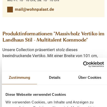
mail@wohnpalast.de
Produktinformationen "Massivholz Vertiko im
Landhaus Stil - Multitalent Kommode"
Unsere Collection präsentiert stolz dieses
beeindruckende Vertiko. Mit einer Breite von 101 cm,
einer Höhe von 160 cm und einer Tiefe von 49 cm bietet
es nicht nur großzügigen Stauraum, sondern auch
zeitlose Eleganz.
Zustimmung
Details
Über Cookies
Die Perfektion aus Kiefernholz
Diese Webseite verwendet Cookies
Dieses Vertiko besteht aus massivem Kiefernholz, was
Wir verwenden Cookies, um Inhalte und Anzeigen zu
nicht nur für beeindruckende Qualität, sondern auch für