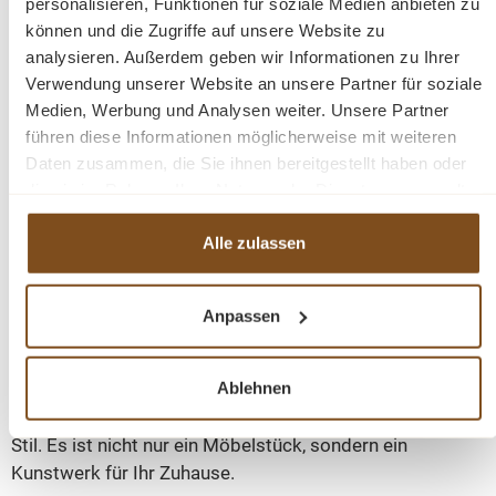
personalisieren, Funktionen für soziale Medien anbieten zu
eine außergewöhnliche Optik sorgt.
können und die Zugriffe auf unsere Website zu
analysieren. Außerdem geben wir Informationen zu Ihrer
Verwendung unserer Website an unsere Partner für soziale
Handgefertigt in Europa
Medien, Werbung und Analysen weiter. Unsere Partner
führen diese Informationen möglicherweise mit weiteren
Jedes Detail dieses Produkts wurde mit großer Sorgfalt
Daten zusammen, die Sie ihnen bereitgestellt haben oder
und Liebe zum Handwerk gestaltet. Es wird montiert
die sie im Rahmen Ihrer Nutzung der Dienste gesammelt
geliefert und zeichnet sich durch eine äußerst solide
haben.
Konstruktion aus, die eine lange Nutzungsdauer
Alle zulassen
garantiert.
Anpassen
Zeitlose Ornamente für klassischen Stil
Ablehnen
Die spezifischen Ornamente, die dieses Vertiko zieren,
verleihen ihm einen charakteristischen und eleganten
Stil. Es ist nicht nur ein Möbelstück, sondern ein
Kunstwerk für Ihr Zuhause.