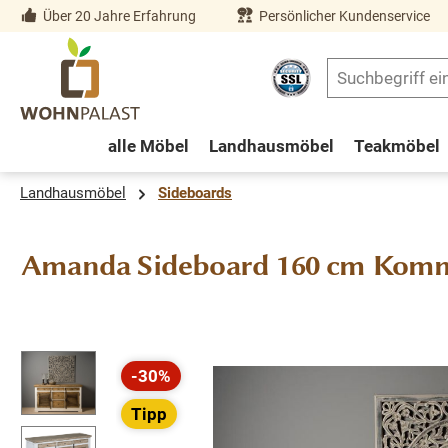
Über 20 Jahre Erfahrung
Persönlicher Kundenservice
springen
Zur Hauptnavigation springen
alle Möbel
Landhausmöbel
Teakmöbel
Landhausmöbel
Sideboards
Amanda Sideboard 160 cm Kommo
Bildergalerie überspringen
-30%
Rabatt
Tipp