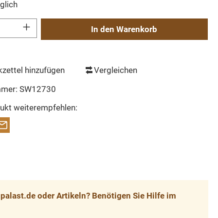
glich
Gib den gewünschten Wert ein oder benutze die Schaltflächen um die Anzahl zu erh
In den Warenkorb
zettel hinzufügen
Vergleichen
mmer:
SW12730
ukt weiterempfehlen:
alast.de oder Artikeln? Benötigen Sie Hilfe im