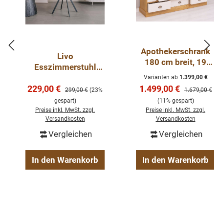
Apothekerschrank
Livo
180 cm breit, 19
Esszimmerstuhl
Schubladen
180° drehbar mit
Varianten ab
1.399,00 €
Kommode Landhaus
Verkaufspreis:
Verkaufspreis:
229,00 €
Armlehnen in
1.499,00 €
Regulärer Preis:
Regulärer Pre
299,00 €
(23%
1.679,00 €
verschiedenen
gespart)
(11% gespart)
Farben Stuhl Sessel
Preise inkl. MwSt. zzgl.
Preise inkl. MwSt. zzgl.
Versandkosten
Versandkosten
Vergleichen
Vergleichen
In den Warenkorb
In den Warenkorb