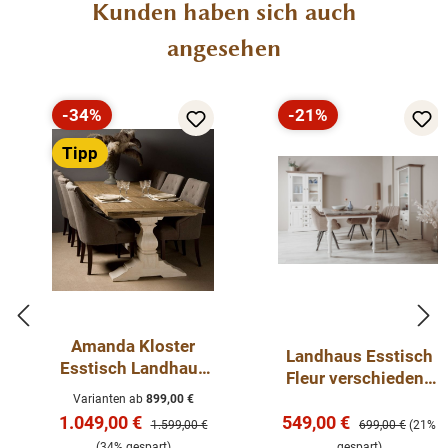
Produktgalerie überspringen
Kunden haben sich auch
angesehen
-34%
-21%
Rabatt
Rabatt
Tipp
Amanda Kloster
Landhaus Esstisch
Esstisch Landhaus
Fleur verschiedene
Tisch
Größen 160 - 240
Varianten ab
899,00 €
Esszimmertisch in 2
Verkaufspreis:
Verkaufspreis:
1.049,00 €
549,00 €
cm
Regulärer Preis:
Regulärer Preis:
1.599,00 €
699,00 €
(21%
Größen
(34% gespart)
gespart)