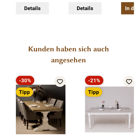
Details
Details
In d
Produktgalerie überspringen
Kunden haben sich auch
angesehen
-30%
-21%
Rabatt
Rabatt
Tipp
Tipp