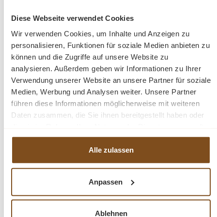
Maße: 160 cm - 240 cm
Diese Webseite verwendet Cookies
Wir verwenden Cookies, um Inhalte und Anzeigen zu
Kiefernholz
personalisieren, Funktionen für soziale Medien anbieten zu
naturbelassen
können und die Zugriffe auf unsere Website zu
Jedes Stück ein Unikat
analysieren. Außerdem geben wir Informationen zu Ihrer
Verwendung unserer Website an unsere Partner für soziale
Medien, Werbung und Analysen weiter. Unsere Partner
Fragen zum Produkt?
führen diese Informationen möglicherweise mit weiteren
Daten zusammen, die Sie ihnen bereitgestellt haben oder
Menü schließen
die sie im Rahmen Ihrer Nutzung der Dienste gesammelt
Produktinformationen "Landhaus Esstisch
haben.
Fleur verschiedene Größen 160 - 240 cm"
Alle zulassen
Ein schöner und massiver
Esstisch im Landhaus
Produktgalerie überspringen
Ähnliche Produkte
Stil.
Das Gestell/Beine ist weiß lackiert. Jedes Modell ist
Anpassen
ein Unikat. Ein besonderes Möbel, das in jeder
Landhauseinrichtung seinen Platz findet. Der Esstisch
Tipp
Tipp
-27%
passt hervorragend in jedes ländliche Interieur.
Rabat
Ablehnen