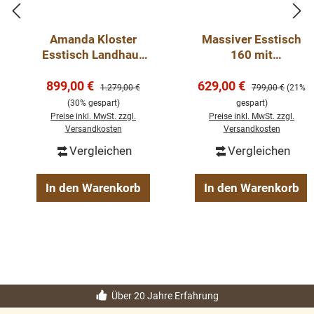
Amanda Kloster
Massiver Esstisch
Esstisch Landhaus
160 mit
Tisch
gedrechselten
Verkaufspreis:
Verkaufspreis:
Esszimmertisch in 2
899,00 €
629,00 €
Beinen - Landhaus
Regulärer Preis:
Regulärer Preis:
1.279,00 €
799,00 €
(21%
Größen
Tisch
(30% gespart)
gespart)
Preise inkl. MwSt. zzgl.
Preise inkl. MwSt. zzgl.
Versandkosten
Versandkosten
Vergleichen
Vergleichen
In den Warenkorb
In den Warenkorb
Über 20 Jahre Erfahrung