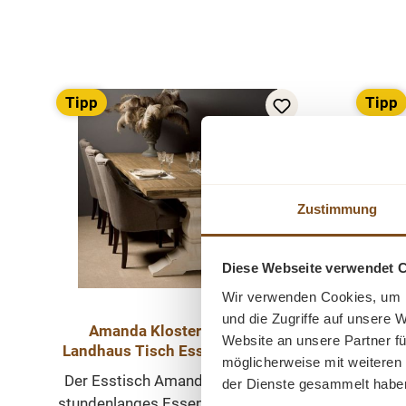
Produktgalerie überspringen
Tipp
Tipp
Zustimmung
Diese Webseite verwendet 
Wir verwenden Cookies, um I
und die Zugriffe auf unsere 
Amanda Kloster Esstisch
Lucca
Website an unsere Partner fü
Landhaus Tisch Esszimmertisch
möglicherweise mit weiteren
in 2 Größen
Der Esstisch Amanda ist ideal für
D
der Dienste gesammelt habe
stundenlanges Essen und Plaudern
Ess