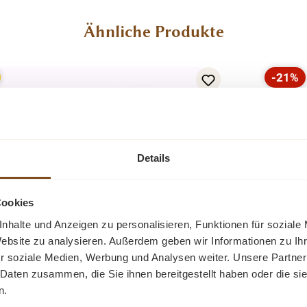
Ähnliche Produkte
-21%
Rabatt
Details
Cookies
nhalte und Anzeigen zu personalisieren, Funktionen für soziale
Landh
Website zu analysieren. Außerdem geben wir Informationen zu I
-Esstisch aus Teakholz mit Metallgestell
Fleur
r soziale Medien, Werbung und Analysen weiter. Unsere Partner
180 - 260 cm
Ki
Ein 
 Daten zusammen, die Sie ihnen bereitgestellt haben oder die s
er Lucca Esstisch ist ein industrieller
massive
n.
tisch. Die Tischplatte dieses Esstisches