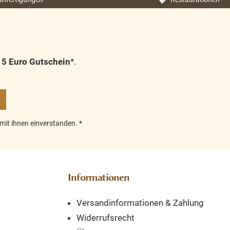
Die Tischkollektion Le Mans
sst
umfasst schöne Klostertische
es
aus gebürstetem Teakholz. Die
 Sie
Tische sind nicht weiter
nderen
veredelt, um ihre schöne
n
5 Euro Gutschein
*.
ogna-
natürliche Ausstrahlung zu
h kann
erhalten. Dieser Tisch kann in
sungen
verschiedenen Abmessungen
e
geliefert werden. Tischgestell:
Tisch
Holz- Klosterbeine Tischplatte:
mit ihnen einverstanden.
*
en
Teakholz 5 cm Gewicht: 200
erden.
cm: ca. 80 kg 240 cm: ca. 100
 Jedes
kg
Informationen
Versandinformationen & Zahlung
Widerrufsrecht