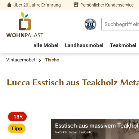
Über 20 Jahre Erfahrung
Persönlicher Kundenservice
springen
Zur Hauptnavigation springen
alle Möbel
Landhausmöbel
Teakmöbel
Vintagemöbel
Tische
Lucca Esstisch aus Teakholz Meta
Bildergalerie überspringen
-13%
Rabatt
Tipp