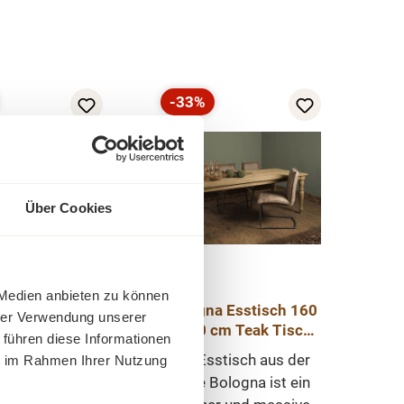
-33%
Rabatt
Über Cookies
 Medien anbieten zu können
aus Esstisch
Bologna Esstisch 160
hrer Verwendung unserer
 160 - 240 cm
- 240 cm Teak Tisch
 führen diese Informationen
efer Weiß
aus recycelten
schöner und
Der Esstisch aus der
ie im Rahmen Ihrer Nutzung
Teakholz
r Esstisch. Die
Serie Bologna ist ein