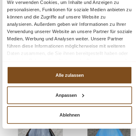
Wir verwenden Cookies, um Inhalte und Anzeigen zu
Durchmesser: ca. 55 cm ;
Höhe: ca. 60 cm
personalisieren, Funktionen für soziale Medien anbieten zu
können und die Zugriffe auf unsere Website zu
analysieren. Außerdem geben wir Informationen zu Ihrer
Fragen zum Produkt?
Verwendung unserer Website an unsere Partner für soziale
Medien, Werbung und Analysen weiter. Unsere Partner
Menü schließen
führen diese Informationen möglicherweise mit weiteren
Produktinformationen "Original
Daten zusammen, die Sie ihnen bereitgestellt haben oder
Industrielampe kupferfarbig mit Glas und
die sie im Rahmen Ihrer Nutzung der Dienste gesammelt
Gitter"
haben.
Alle zulassen
Produktgalerie überspringen
Ähnliche Produkte
Eine schöne, große Lampe im Industrie-Look. Die Lampen sind original aus
alten Industrie-Gebäuden und wurden aus Metall gefertigt.
Die Lampe hat
Anpassen
einen wunderschönen, rustikalen Look und passt wunderbar zu unseren
-22%
-22%
Rabatt
Rabatt
Möbeln.
Ablehnen
Unsere Lampen können wie andere ,konventionelle Lampen angeschlossen
werden und funktionieren mit handelsüblichen Glühbirnen.