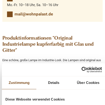
Mo.-Fr. 10–18 Uhr, Sa. 10–16 Uhr
mail@wohnpalast.de
Produktinformationen "Original
Industrielampe kupferfarbig mit Glas und
Gitter"
Eine schöne, große Lampe im Industrie-Look. Die Lampen sind original aus
alten Industrie-Gebäuden und wurden aus Metall gefertigt.
Die Lampe hat
einen wunderschönen, rustikalen Look und passt wunderbar zu unseren
Möbeln.
Zustimmung
Details
Über Cookies
Unsere Lampen können wie andere ,konventionelle Lampen angeschlossen
werden und funktionieren mit handelsüblichen Glühbirnen.
Diese Webseite verwendet Cookies