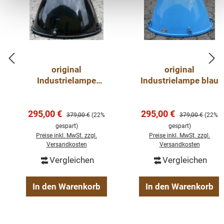
Durchmesser: ca. 55 cm ;
Höhe: ca. 60 cm
original
original
Industrielampe
Industrielampe blau
schwarz
Verkaufspreis:
Verkaufspreis:
295,00 €
295,00 €
Regulärer Preis:
Regulärer Preis:
379,00 €
(22%
379,00 €
(22%
gespart)
gespart)
Preise inkl. MwSt. zzgl.
Preise inkl. MwSt. zzgl.
Versandkosten
Versandkosten
Vergleichen
Vergleichen
In den Warenkorb
In den Warenkorb