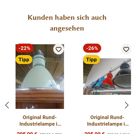
Produktgalerie überspringen
Kunden haben sich auch
angesehen
-22%
-26%
Rabatt
Rabatt
Tipp
Tipp
Original Rund-
Original Rund-
Industrielampe in
Industrielampe in
verschiedenen
verschiedenen
Verkaufspreis:
Verkaufspreis: