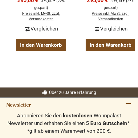
295,00 €
295,00 €
Regulärer Preis:
Regulärer Preis:
379,00 €
(22%
399,00 €
(26%
Farben
Farben
gespart)
gespart)
Preise inkl. MwSt. zzgl.
Preise inkl. MwSt. zzgl.
Versandkosten
Versandkosten
Vergleichen
Vergleichen
In den Warenkorb
In den Warenkorb
Über 20 Jahre Erfahrung
Newsletter
Abonnieren Sie den
kostenlosen
Wohnpalast
Newsletter und erhalten Sie einen
5 Euro Gutschein
*.
*gilt ab einem Warenwert von 200 €.