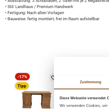
• Ausstattung: 3 Schubladen, 2 Türen mit je 2 Regalbrett
• Stil: Landhaus / Premium Handwerk
• Fertigung: Nach alten Vorlagen
• Bauweise: fertig montiert, frei im Raum aufstellbar
Produktgalerie überspringen
-17%
-20%
Rabatt
Rabatt
Zustimmung
Tipp
Diese Webseite verwendet 
Wir verwenden Cookies, um I