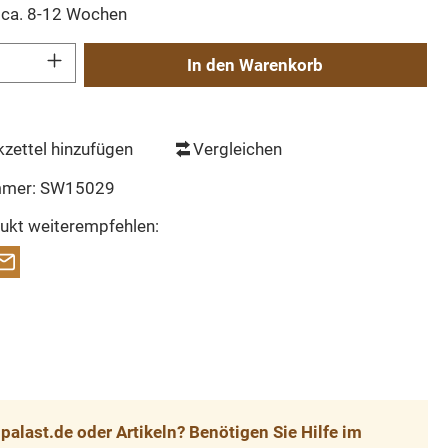
t ca. 8-12 Wochen
Gib den gewünschten Wert ein oder benutze die Schaltflächen um die Anzahl zu erh
In den Warenkorb
zettel hinzufügen
Vergleichen
mmer:
SW15029
ukt weiterempfehlen:
alast.de oder Artikeln? Benötigen Sie Hilfe im