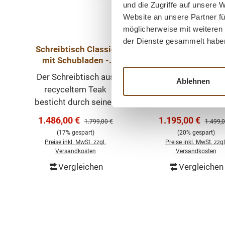
und die Zugriffe auf unsere 
Website an unsere Partner fü
möglicherweise mit weiteren
der Dienste gesammelt habe
Schreibtisch Classic
Sekretär Weichh
mit Schubladen -
Schreibtisch
Massivholz Teak Holz
Gründerzeit
Der Schreibtisch aus
Dieser schöne
Ablehnen
recyceltem Teak
Weichholz Sekret
besticht durch seinen
besticht durch sei
klassischen und
klassischen un
Verkaufspreis:
Verkaufspreis:
1.486,00 €
1.195,00 €
Regulärer Preis:
Regulär
1.799,00 €
1.499,0
eleganten Stil. Das
eleganten Stil. Er 
(17% gespart)
(20% gespart)
schlichte Design und
mehr als nur ei
Preise inkl. MwSt. zzgl.
Preise inkl. MwSt. zzgl
das natur Teak
Gebrauchsgegenst
Versandkosten
Versandkosten
versprühen
an diesem Schreibt
Vergleichen
Vergleichen
In den Warenkorb
In den Warenk
zauberhaften Charme.
macht das Arbeit
Er ist mehr als nur ein
durch stilvolles
Gebrauchsgegenstand,
Ambiente Spaß. D
an diesem Bürotisch
vielen Schublad