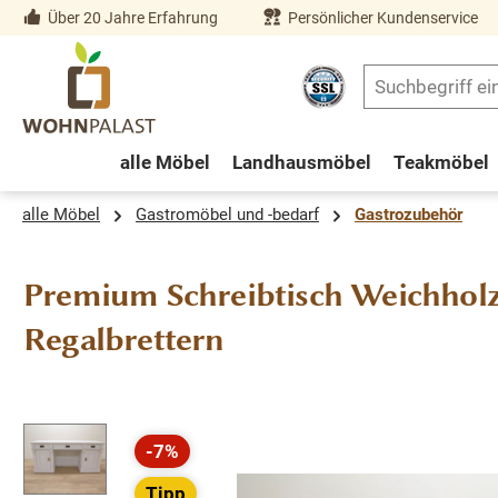
Über 20 Jahre Erfahrung
Persönlicher Kundenservice
springen
Zur Hauptnavigation springen
alle Möbel
Landhausmöbel
Teakmöbel
alle Möbel
Gastromöbel und -bedarf
Gastrozubehör
Premium Schreibtisch Weichholz 
Regalbrettern
Bildergalerie überspringen
-7%
Rabatt
Tipp